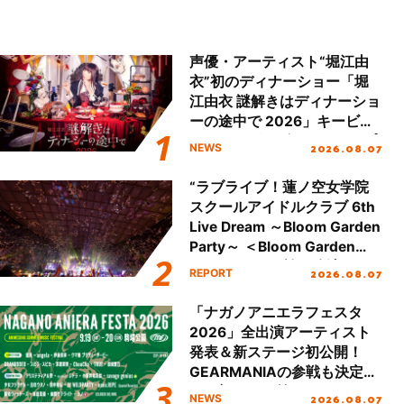
声優・アーティスト“堀江由
衣”初のディナーショー「堀
江由衣 謎解きはディナーショ
ーの途中で 2026」キービジ
ュアル＆グッズラインナップ
2026.08.07
NEWS
が公開！
“ラブライブ！蓮ノ空女学院
スクールアイドルクラブ 6th
Live Dream ～Bloom Garden
Party～ ＜Bloom Garden
Party Stage／埼玉公演＞”
2026.08.07
REPORT
Day.2レポート！
「ナガノアニエラフェスタ
2026」全出演アーティスト
発表＆新ステージ初公開！
GEARMANIAの参戦も決定
し、初となる第3ステージの
2026.08.07
NEWS