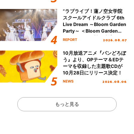
全貌が明らかに！
“ラブライブ！蓮ノ空女学院
スクールアイドルクラブ 6th
Live Dream ～Bloom Garden
Party～ ＜Bloom Garden
Party Stage／埼玉公演＞”
2026.08.07
REPORT
Day.1レポート！
10月放送アニメ『パンどろぼ
う』より、OPテーマ＆EDテ
ーマを収録した主題歌CDが
10月28日にリリース決定！
2026.08.06
NEWS
もっと見る