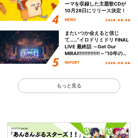
ーマを収録した主題歌CDが
10月28日にリリース決定！
2026.08.06
NEWS
またいつか会えると信じ
て……“イロドリミドリ FINAL
LIVE 最終話 ～Get Our
MIRAI!!!!!!!!!!!!!!～”10年の活
動を経てファイナルを迎える
2026.08.06
REPORT
本公演をレポート
もっと見る