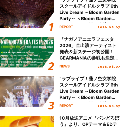
スクールアイドルクラブ 6th
Live Dream ～Bloom Garden
Party～ ＜Bloom Garden
Party Stage／埼玉公演＞”
2026.08.07
REPORT
Day.2レポート！
「ナガノアニエラフェスタ
2026」全出演アーティスト
発表＆新ステージ初公開！
GEARMANIAの参戦も決定
し、初となる第3ステージの
2026.08.07
NEWS
全貌が明らかに！
“ラブライブ！蓮ノ空女学院
スクールアイドルクラブ 6th
Live Dream ～Bloom Garden
Party～ ＜Bloom Garden
Party Stage／埼玉公演＞”
2026.08.07
REPORT
Day.1レポート！
10月放送アニメ『パンどろぼ
う』より、OPテーマ＆EDテ