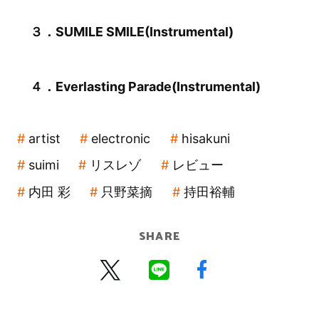
３．SUMILE SMILE(Instrumental)
４．Everlasting Parade(Instrumental)
artist
electronic
hisakuni
suimi
リスレゾ
レビュー
内田 彩
只野菜摘
持田裕輔
SHARE