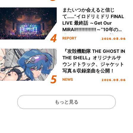
またいつか会えると信じ
て……“イロドリミドリ FINAL
LIVE 最終話 ～Get Our
MIRAI!!!!!!!!!!!!!!～”10年の活
動を経てファイナルを迎える
2026.08.06
REPORT
本公演をレポート
『攻殻機動隊 THE GHOST IN
THE SHELL』オリジナルサ
ウンドトラック、ジャケット
写真＆収録楽曲を公開！
2026.08.06
NEWS
もっと見る