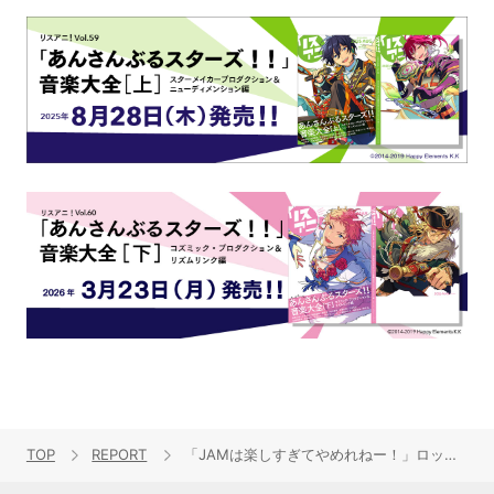
TOP
REPORT
「JAMは楽しすぎてやめれねー！」ロックの聖地・日本武道館でJAM Projectが燃えた！“JAM Project JAPAN TOUR 2017～2018 TOKYO DIVE ツアーファイナル”レポート