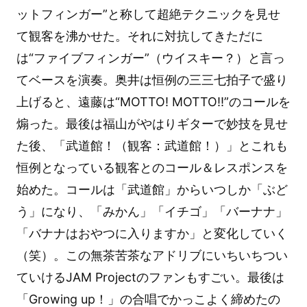
ットフィンガー”と称して超絶テクニックを見せ
て観客を沸かせた。それに対抗してきただに
は“ファイブフィンガー”（ウイスキー？）と言っ
てベースを演奏。奥井は恒例の三三七拍子で盛り
上げると、遠藤は“MOTTO! MOTTO!!”のコールを
煽った。最後は福山がやはりギターで妙技を見せ
た後、「武道館！（観客：武道館！）」とこれも
恒例となっている観客とのコール＆レスポンスを
始めた。コールは「武道館」からいつしか「ぶど
う」になり、「みかん」「イチゴ」「バーナナ」
「バナナはおやつに入りますか」と変化していく
（笑）。この無茶苦茶なアドリブにいちいちつい
ていけるJAM Projectのファンもすごい。最後は
「Growing up！」の合唱でかっこよく締めたの