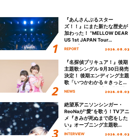
『あんさんぶるスター
ズ！！』にまた新たな歴史が
加わった！ “MELLOW DEAR
US 1st JAPAN Tour
Final「NICE to meet YOU
2026.08.03
REPORT
!!」Dear 横浜BUNTAI”をレポ
ート!!
『名探偵プリキュア！』後期
主題歌シングル 9月30日発売
決定！ 後期エンディング主題
歌「いつかわかる☆きっとあ
える」TVサイズ先行配信開
2026.08.03
NEWS
始！
絶望系アニソンシンガー・
ReoNaが“愛”を歌う！TVアニ
メ『きみが死ぬまで恋をした
い』オープニング主題歌
「Amore」インタビュー
2026.08.03
INTERVIEW