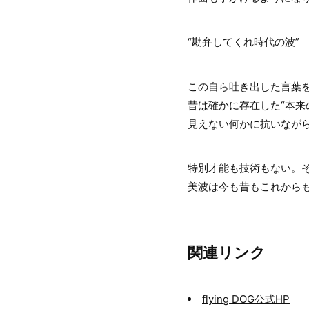
“勘弁してくれ時代の波”
この自ら吐き出した言葉
昔は確かに存在した“本来
見えない何かに抗いなが
特別才能も技術もない。
美波は今も昔もこれから
関連リンク
flying DOG公式HP