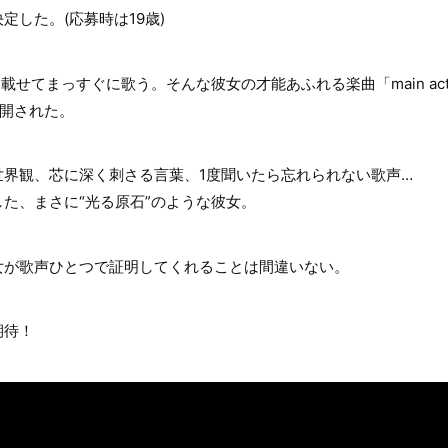
定した。(応募時は19歳)
せてまっすぐに歌う。そんな彼女の才能あふれる楽曲「main actor」の
公開された。
世界観、芯に深く刺さる言葉、1度聞いたら忘れられない歌声…
た、まさに“光る原石”のような彼女。
女が歌声ひとつで証明してくれることは間違いない。
期待！