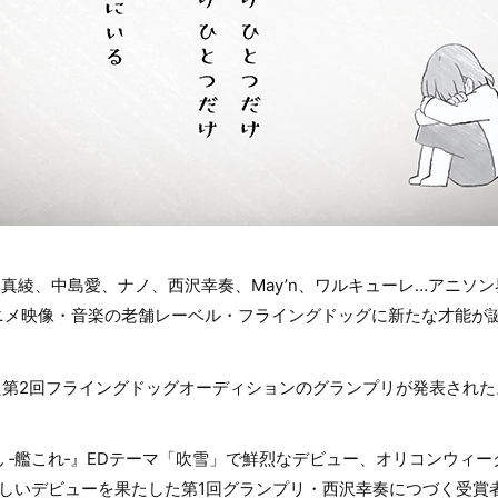
ss4、坂本真綾、中島愛、ナノ、西沢幸奏、May’n、ワルキューレ…アニ
ニメ映像・音楽の老舗レーベル・フライングドッグに新たな才能が
した第2回フライングドッグオーディションのグランプリが発表された
‐艦これ‐』EDテーマ「吹雪」で鮮烈なデビュー、オリコンウィークリ
しいデビューを果たした第1回グランプリ・西沢幸奏につづく受賞