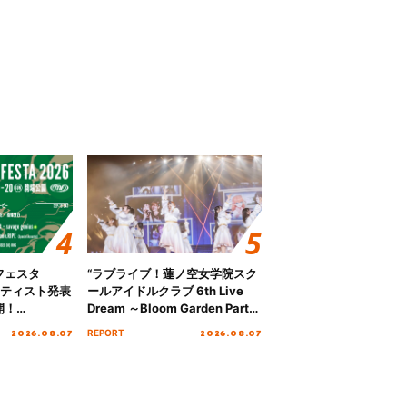
フェスタ
“ラブライブ！蓮ノ空女学院スク
ーティスト発表
ールアイドルクラブ 6th Live
開！
Dream ～Bloom Garden Party
参戦も決定し、
～ ＜Bloom Garden Party
2026.08.07
2026.08.07
REPORT
ージの全貌が明
Stage／埼玉公演＞” Day.1レポ
ート！