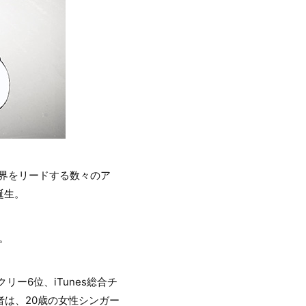
ソン界をリードする数々のア
誕生。
。
ー6位、iTunes総合チ
者は、20歳の女性シンガー