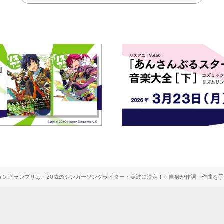
グランプリは、20歳のシンガーソングライター・美波に決定！！自身が作詞・作曲を手掛けた楽曲「m