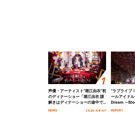
声優・アーティスト“堀江由衣”初
“ラブライブ
のディナーショー「堀江由衣 謎
ールアイドルクラ
解きはディナーショーの途中で
Dream ～Blo
2026」キービジュアル＆グッズ
～ ＜Bloom G
2026.08.07
NEWS
REPORT
ラインナップが公開！
Stage／埼玉
ート！