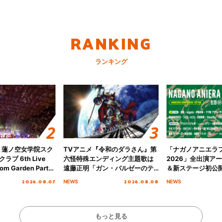
RANKING
ランキング
！蓮ノ空女学院スク
TVアニメ『令和のダラさん』第
「ナガノアニエラ
ブ 6th Live
六怪特殊エンディング主題歌は
2026」全出演ア
om Garden Party
遠藤正明「ガン・バルゼーのテ
＆新ステージ初公
arden Party
ーマ」！ノンクレジットエンデ
GEARMANIAの
2026.08.07
2026.08.08
NEWS
NEWS
公演＞” Day.2レポ
ィング映像も公開！
初となる第3ステ
らかに！
もっと見る