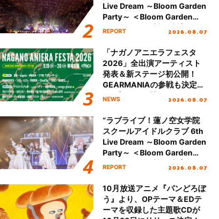
Live Dream ～Bloom Garden
Party～ ＜Bloom Garden
Party Stage／埼玉公演＞”
2026.08.07
REPORT
Day.2レポート！
「ナガノアニエラフェスタ
2026」全出演アーティスト
発表＆新ステージ初公開！
GEARMANIAの参戦も決定
し、初となる第3ステージの
2026.08.07
NEWS
全貌が明らかに！
“ラブライブ！蓮ノ空女学院
スクールアイドルクラブ 6th
Live Dream ～Bloom Garden
Party～ ＜Bloom Garden
Party Stage／埼玉公演＞”
2026.08.07
REPORT
Day.1レポート！
10月放送アニメ『パンどろぼ
う』より、OPテーマ＆EDテ
ーマを収録した主題歌CDが