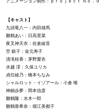
アニメーション制作：ｐｒｏｊｅｃｔ Ｎｏ．９
【キャスト】
九頭竜八一：内田雄馬
雛鶴あい：日高里菜
夜叉神天衣：佐倉綾音
空 銀子：金元寿子
清滝桂香：茅野愛衣
水越 澪：久保ユリカ
貞任綾乃：橋本ちなみ
シャルロット・イゾアール：小倉 唯
神鍋歩夢：岡本信彦
雛鶴隆：水木一郎
雛鶴亜希奈：堀江美都子