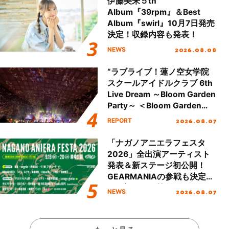
伊藤美来５th
Album『39rpm』＆Best
Album『swirl』10月7日発売
決定！収録内容も発表！
2026.08.08
NEWS
“ラブライブ！蓮ノ空女学院
スクールアイドルクラブ 6th
Live Dream ～Bloom Garden
Party～ ＜Bloom Garden
Party Stage／埼玉公演＞”
2026.08.07
REPORT
Day.2レポート！
「ナガノアニエラフェスタ
2026」全出演アーティスト
発表＆新ステージ初公開！
GEARMANIAの参戦も決定
し、初となる第3ステージの
2026.08.07
NEWS
全貌が明らかに！