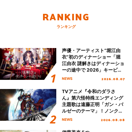
RANKING
ランキング
声優・アーティスト“堀江由
衣”初のディナーショー「堀
江由衣 謎解きはディナーショ
ーの途中で 2026」キービジ
ュアル＆グッズラインナップ
2026.08.07
NEWS
が公開！
TVアニメ『令和のダラさ
ん』第六怪特殊エンディング
主題歌は遠藤正明「ガン・バ
ルゼーのテーマ」！ノンクレ
ジットエンディング映像も公
2026.08.08
NEWS
開！