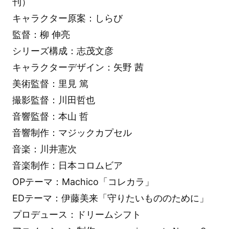
刊）
キャラクター原案：しらび
監督：柳 伸亮
シリーズ構成：志茂文彦
キャラクターデザイン：矢野 茜
美術監督：里見 篤
撮影監督：川田哲也
音響監督：本山 哲
音響制作：マジックカプセル
音楽：川井憲次
音楽制作：日本コロムビア
OPテーマ：Machico「コレカラ」
EDテーマ：伊藤美来「守りたいもののために」
プロデュース：ドリームシフト