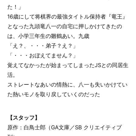
た！」
16歳にして将棋界の最強タイトル保持者『竜王』
となった九頭竜八一の自宅に押しかけてきたの
は、小学三年生の雛鶴あい。九歳
「え？、・・・弟子？え？」
「・・・おぼえてません？」
覚えてなかったが始まってしまったJSとの同居生
活。
ストレートなあいの情熱に、八一も失いかけてい
た熱いモノを取り戻していくのだった
【スタッフ】
原作：白鳥士郎（GA文庫／SB クリエイティブ