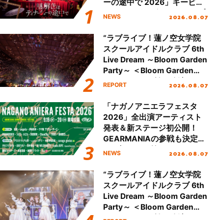
ーの途中で 2026」キービジ
ュアル＆グッズラインナップ
2026.08.07
NEWS
が公開！
“ラブライブ！蓮ノ空女学院
スクールアイドルクラブ 6th
Live Dream ～Bloom Garden
Party～ ＜Bloom Garden
Party Stage／埼玉公演＞”
2026.08.07
REPORT
Day.2レポート！
「ナガノアニエラフェスタ
2026」全出演アーティスト
発表＆新ステージ初公開！
GEARMANIAの参戦も決定
し、初となる第3ステージの
2026.08.07
NEWS
全貌が明らかに！
“ラブライブ！蓮ノ空女学院
スクールアイドルクラブ 6th
Live Dream ～Bloom Garden
Party～ ＜Bloom Garden
Party Stage／埼玉公演＞”