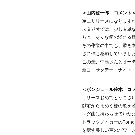
＜山内総一郎 コメント
遂にリリースになりますね!
スタジオでは、少し古風
方々、そんな愛の溢れる
その作業の中でも、歌を
さに僕は感動していまし
この先、中島さんとオーデ
新曲『サタデー・ナイト・
＜ボンジュール鈴木 コ
リリースおめでとうござ
以前からまめぐ様の歌を
ング曲に携わらせていた
トラックメイカーのTom
を癒す美しい声のパワー