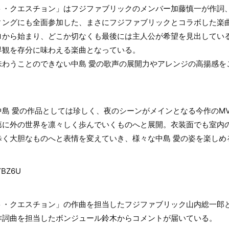
ト・クエスチョン」はフジファブリックのメンバー加藤慎一が作詞
ィングにも全面参加した、まさにフジファブリックとコラボした楽
ロから始まり、どこか切なくも最後には主人公が希望を見出してい
界観を存分に味わえる楽曲となっている。
味わうことのできない中島 愛の歌声の展開力やアレンジの高揚感を
島 愛の作品としては珍しく、夜のシーンがメインとなる今作のM
第に外の世界を凛々しく歩んでいくものへと展開。衣装面でも室内
歩く大胆なものへと表情を変えていき、様々な中島 愛の姿を楽しめ
tYBZ6U
ト・クエスチョン」の作曲を担当したフジファブリック山内総一郎
作詞曲を担当したボンジュール鈴木からコメントが届いている。