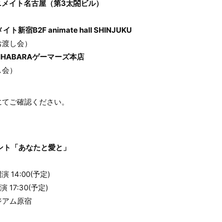
～アニメイト名古屋（第3太閤ビル）
ト新宿B2F animate hall SHINJUKU
お渡し会）
AKIHABARAゲーマーズ本店
し会）
にてご確認ください。
ント「あなたと愛と」
)
 14:00(予定)
 17:30(予定)
ジアム原宿