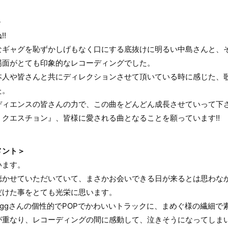
＞
!
なギャグを恥ずかしげもなく口にする底抜けに明るい中島さんと、
場面がとても印象的なレコーディングでした。
本人や皆さんと共にディレクションさせて頂いている時に感じた、
た。
ィエンスの皆さんの力で、この曲をどんどん成長させていって下さい
クエスチョン』、皆様に愛される曲となることを願っています!!
メント＞
います。
聴かせていただいていて、まさかお会いできる日が来るとは思わな
だけた事をとても光栄に思います。
gggさんの個性的でPOPでかわいいトラックに、まめぐ様の繊細で
が重なり、レコーディングの間に感動して、泣きそうになってしま