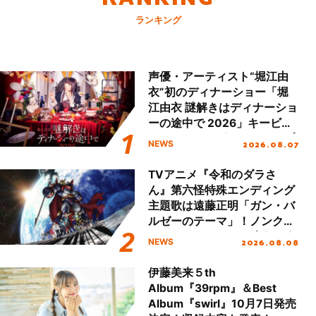
ランキング
声優・アーティスト“堀江由
衣”初のディナーショー「堀
江由衣 謎解きはディナーショ
ーの途中で 2026」キービジ
ュアル＆グッズラインナップ
2026.08.07
NEWS
が公開！
TVアニメ『令和のダラさ
ん』第六怪特殊エンディング
主題歌は遠藤正明「ガン・バ
ルゼーのテーマ」！ノンクレ
ジットエンディング映像も公
2026.08.08
NEWS
開！
伊藤美来５th
Album『39rpm』＆Best
Album『swirl』10月7日発売