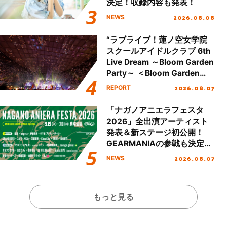
決定！収録内容も発表！
2026.08.08
NEWS
“ラブライブ！蓮ノ空女学院
スクールアイドルクラブ 6th
Live Dream ～Bloom Garden
Party～ ＜Bloom Garden
Party Stage／埼玉公演＞”
2026.08.07
REPORT
Day.2レポート！
「ナガノアニエラフェスタ
2026」全出演アーティスト
発表＆新ステージ初公開！
GEARMANIAの参戦も決定
し、初となる第3ステージの
2026.08.07
NEWS
全貌が明らかに！
もっと見る