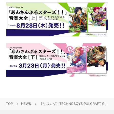
TOP
NEWS
【リスレゾ】TECHNOBOYS PULCRAFT GREEN-FUNDの連載『TECHNOBOYS PULCRAFT GREEN-FUNDのPulse Craft Information』の第5回が公開！