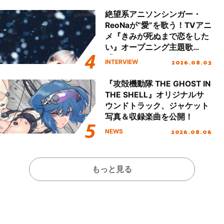
ート!!
絶望系アニソンシンガー・
ReoNaが“愛”を歌う！TVアニ
メ『きみが死ぬまで恋をした
い』オープニング主題歌
「Amore」インタビュー
2026.08.03
INTERVIEW
『攻殻機動隊 THE GHOST IN
THE SHELL』オリジナルサ
ウンドトラック、ジャケット
写真＆収録楽曲を公開！
2026.08.06
NEWS
もっと見る