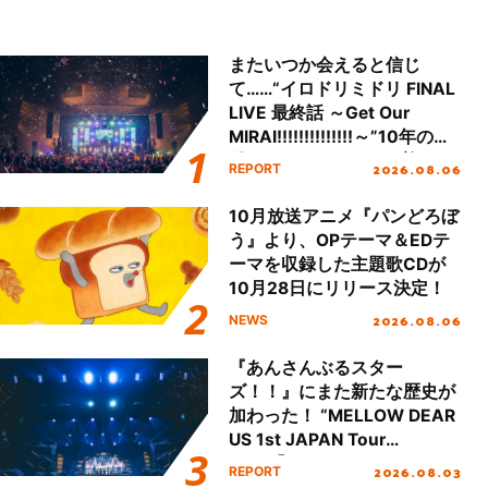
またいつか会えると信じ
て……“イロドリミドリ FINAL
LIVE 最終話 ～Get Our
MIRAI!!!!!!!!!!!!!!～”10年の活
動を経てファイナルを迎える
2026.08.06
REPORT
本公演をレポート
10月放送アニメ『パンどろぼ
う』より、OPテーマ＆EDテ
ーマを収録した主題歌CDが
10月28日にリリース決定！
2026.08.06
NEWS
『あんさんぶるスター
ズ！！』にまた新たな歴史が
加わった！ “MELLOW DEAR
US 1st JAPAN Tour
Final「NICE to meet YOU
2026.08.03
REPORT
!!」Dear 横浜BUNTAI”をレポ