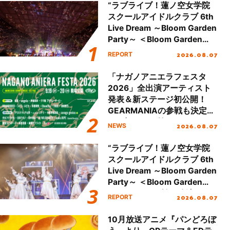
“ラブライブ！蓮ノ空女学院
スクールアイドルクラブ 6th
Live Dream ～Bloom Garden
Party～ ＜Bloom Garden
Party Stage／埼玉公演＞”
2026.08.07
REPORT
Day.2レポート！
「ナガノアニエラフェスタ
2026」全出演アーティスト
発表＆新ステージ初公開！
GEARMANIAの参戦も決定
し、初となる第3ステージの
2026.08.07
NEWS
全貌が明らかに！
“ラブライブ！蓮ノ空女学院
スクールアイドルクラブ 6th
Live Dream ～Bloom Garden
Party～ ＜Bloom Garden
Party Stage／埼玉公演＞”
2026.08.07
REPORT
Day.1レポート！
10月放送アニメ『パンどろぼ