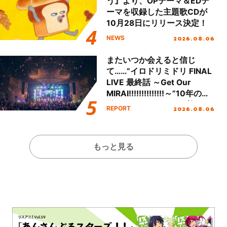
う』より、OPテーマ＆EDテ
ーマを収録した主題歌CDが
10月28日にリリース決定！
2026.08.06
NEWS
またいつか会えると信じ
て……“イロドリミドリ FINAL
LIVE 最終話 ～Get Our
MIRAI!!!!!!!!!!!!!!～”10年の活
動を経てファイナルを迎える
2026.08.06
REPORT
本公演をレポート
もっと見る