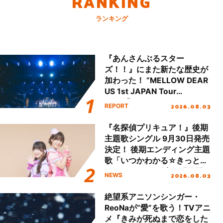
RANKING
ランキング
『あんさんぶるスター
ズ！！』にまた新たな歴史が
加わった！ “MELLOW DEAR
US 1st JAPAN Tour
Final「NICE to meet YOU
2026.08.03
REPORT
!!」Dear 横浜BUNTAI”をレポ
ート!!
『名探偵プリキュア！』後期
主題歌シングル 9月30日発売
決定！ 後期エンディング主題
歌「いつかわかる☆きっとあ
える」TVサイズ先行配信開
2026.08.03
NEWS
始！
絶望系アニソンシンガー・
ReoNaが“愛”を歌う！TVアニ
メ『きみが死ぬまで恋をした