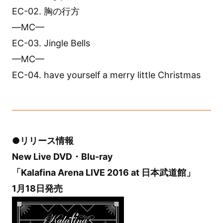
EC-02. 胸の行方
—MC—
EC-03. Jingle Bells
—MC—
EC-04. have yourself a merry little Christmas
●リリース情報
New Live DVD・Blu-ray
「Kalafina Arena LIVE 2016 at 日本武道館」
1月18日発売