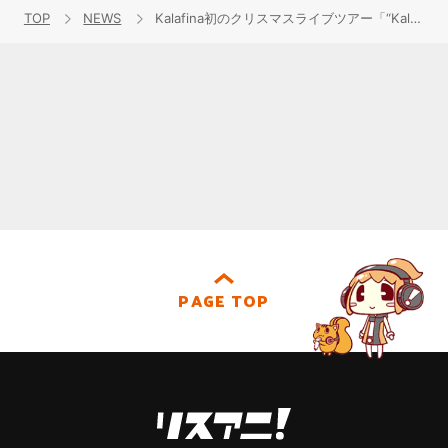
TOP
NEWS
Kalafina初のクリスマスライブツアー「“Kalafina with Strings” Christmas Premium LIVE TOUR 2016」大盛況の中クリスマスイブに終了!さらに早くも2017年春の全国ホールツアー「Kalafina “9+ONE”」を発表!!
PAGE TOP