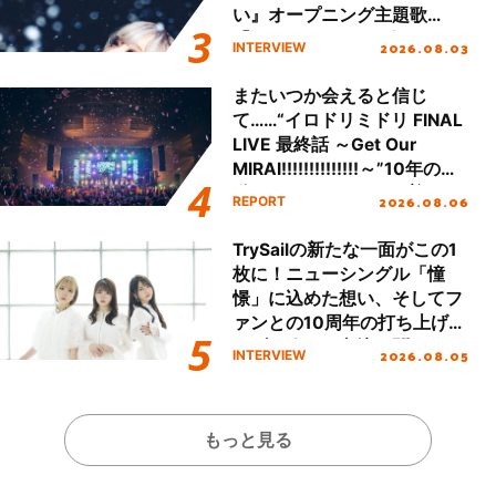
い』オープニング主題歌
「Amore」インタビュー
2026.08.03
INTERVIEW
またいつか会えると信じ
て……“イロドリミドリ FINAL
LIVE 最終話 ～Get Our
MIRAI!!!!!!!!!!!!!!～”10年の活
動を経てファイナルを迎える
2026.08.06
REPORT
本公演をレポート
TrySailの新たな一面がこの1
枚に！ニューシングル「憧
憬」に込めた想い、そしてフ
ァンとの10周年の打ち上げラ
イブを終えた心境を聞いた。
2026.08.05
INTERVIEW
もっと見る