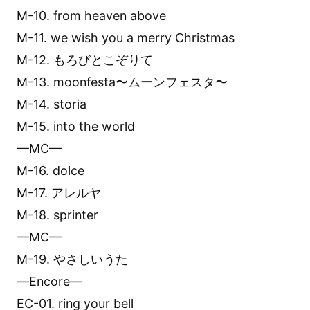
M-10. from heaven above
M-11. we wish you a merry Christmas
M-12. もろびとこぞりて
M-13. moonfesta〜ムーンフェスタ〜
M-14. storia
M-15. into the world
—MC—
M-16. dolce
M-17. アレルヤ
M-18. sprinter
—MC—
M-19. やさしいうた
—Encore—
EC-01. ring your bell