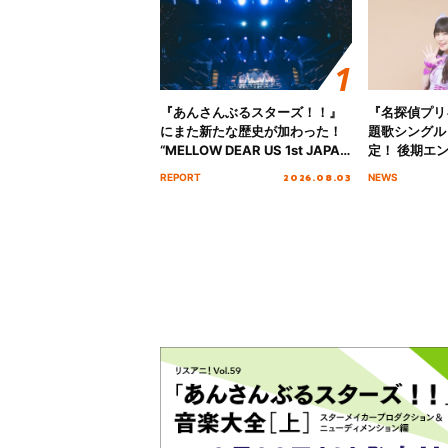
『あんさんぶるスターズ！！』
『名探偵プリ
にまた新たな歴史が加わった！
題歌シングル
“MELLOW DEAR US 1st JAPAN
定！ 後期エ
Tour Final「NICE to meet YOU
「いつかわか
2026.08.03
REPORT
NEWS
!!」Dear 横浜BUNTAI”をレポー
る」TVサイ
ト!!