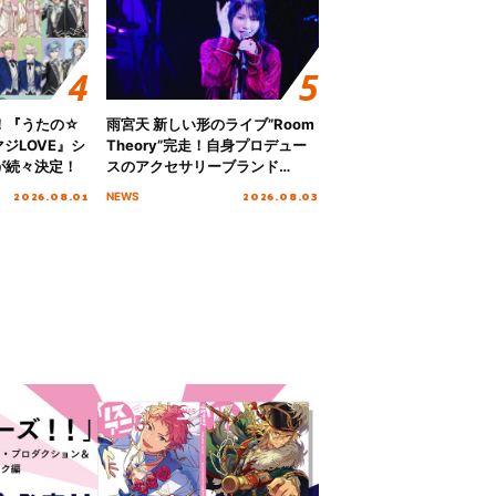
！『うたの☆
雨宮天 新しい形のライブ”Room
ジLOVE』シ
Theory”完走！自身プロデュー
が続々決定！
スのアクセサリーブランド
「genuine blue」の新作アクセ
2026.08.01
2026.08.03
NEWS
サリー予約も開始！