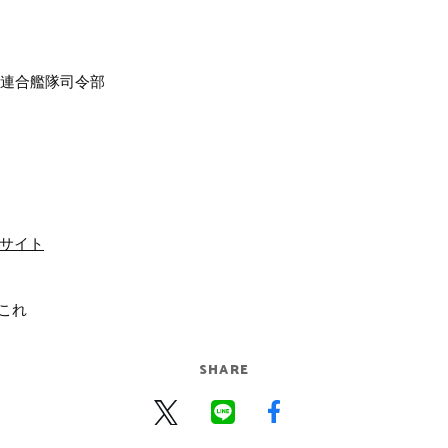
れ」連合艦隊司令部
式サイト
艦これ
SHARE