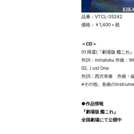
品番：VTCL-35242
価格：￥1,400＋税
＜CD＞
01.帰還(『劇場版 艦これ
作詞：minatoku 作曲：WE
02.Ｊust One
作詞：西沢幸奏 作曲・編曲
※その他、各曲のInstrume
●作品情報
『劇場版 艦これ』
全国劇場にて公開中