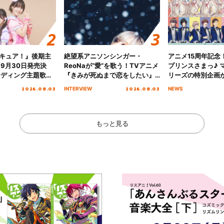
キュア！』後期主
絶望系アニソンシンガー・
アニメ15周年記念
 9月30日発売決
ReoNaが“愛”を歌う！TVアニメ
プリンスさまっ♪ マ
ンディング主題歌
『きみが死ぬまで恋をしたい』
リーズの特別企画
る☆きっとあえ
オープニング主題歌「Amore」
2026.08.03
2026.08.03
INTERVIEW
NEWS
ズ先行配信開始！
インタビュー
もっと見る