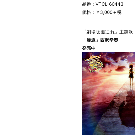
品番：VTCL-60443
価格：￥3,000＋税
『劇場版 艦これ』主題歌
「帰還」西沢幸奏
発売中