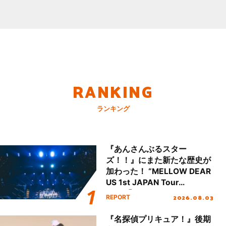
RANKING
ランキング
『あんさんぶるスター
ズ！！』にまた新たな歴史が
加わった！ “MELLOW DEAR
US 1st JAPAN Tour
Final「NICE to meet YOU
2026.08.03
REPORT
!!」Dear 横浜BUNTAI”をレポ
ート!!
『名探偵プリキュア！』後期