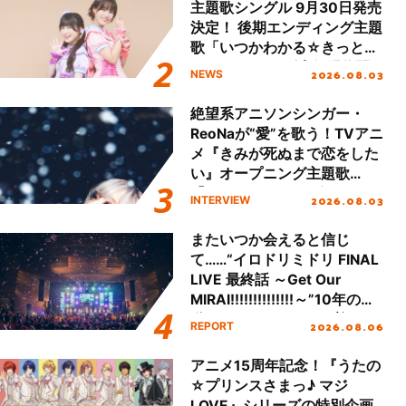
主題歌シングル 9月30日発売
決定！ 後期エンディング主題
歌「いつかわかる☆きっとあ
える」TVサイズ先行配信開
2026.08.03
NEWS
始！
絶望系アニソンシンガー・
ReoNaが“愛”を歌う！TVアニ
メ『きみが死ぬまで恋をした
い』オープニング主題歌
「Amore」インタビュー
2026.08.03
INTERVIEW
またいつか会えると信じ
て……“イロドリミドリ FINAL
LIVE 最終話 ～Get Our
MIRAI!!!!!!!!!!!!!!～”10年の活
動を経てファイナルを迎える
2026.08.06
REPORT
本公演をレポート
アニメ15周年記念！『うたの
☆プリンスさまっ♪ マジ
LOVE』シリーズの特別企画