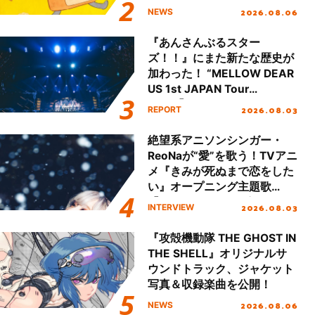
2026.08.06
NEWS
『あんさんぶるスター
ズ！！』にまた新たな歴史が
加わった！ “MELLOW DEAR
US 1st JAPAN Tour
Final「NICE to meet YOU
2026.08.03
REPORT
!!」Dear 横浜BUNTAI”をレポ
ート!!
絶望系アニソンシンガー・
ReoNaが“愛”を歌う！TVアニ
メ『きみが死ぬまで恋をした
い』オープニング主題歌
「Amore」インタビュー
2026.08.03
INTERVIEW
『攻殻機動隊 THE GHOST IN
THE SHELL』オリジナルサ
ウンドトラック、ジャケット
写真＆収録楽曲を公開！
2026.08.06
NEWS