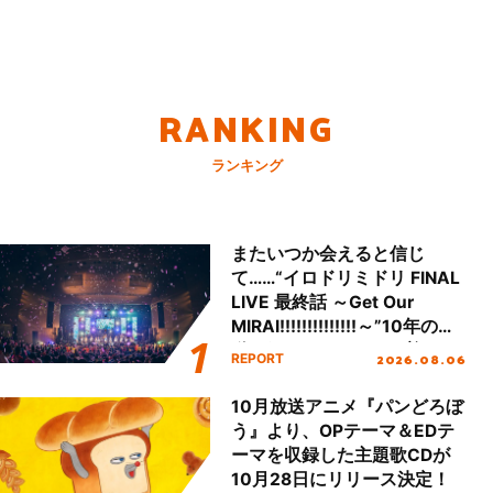
RANKING
ランキング
またいつか会えると信じ
て……“イロドリミドリ FINAL
LIVE 最終話 ～Get Our
MIRAI!!!!!!!!!!!!!!～”10年の活
動を経てファイナルを迎える
2026.08.06
REPORT
本公演をレポート
10月放送アニメ『パンどろぼ
う』より、OPテーマ＆EDテ
ーマを収録した主題歌CDが
10月28日にリリース決定！