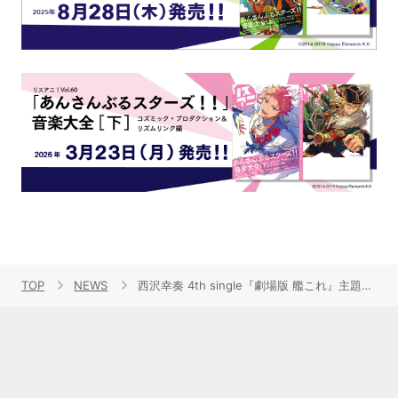
TOP
NEWS
西沢幸奏 4th single『劇場版 艦これ』主題歌「帰還」Music Video＆ジャケット写真公開！シングル発売記念ニコ生特番～出張版・しえなび2回目～放送決定！