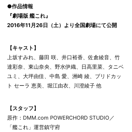
●作品情報
『劇場版 艦これ』
2016年11月26日（土）より全国劇場にて公開
【キャスト】
上坂すみれ、藤田 咲、井口裕香、佐倉綾音、竹
達彩奈、東山奈央、野水伊織、日高里菜、タニベ
ユミ、大坪由佳、中島 愛、洲崎 綾、ブリドカッ
ト セーラ 恵美、堀江由衣、川澄綾子 他
【スタッフ】
原作：DMM.com POWERCHORD STUDIO／
「艦これ」運営鎮守府