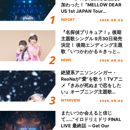
加わった！ “MELLOW DEAR
US 1st JAPAN Tour
Final「NICE to meet YOU
2026.08.03
REPORT
!!」Dear 横浜BUNTAI”をレポ
ート!!
『名探偵プリキュア！』後期
主題歌シングル 9月30日発売
決定！ 後期エンディング主題
歌「いつかわかる☆きっとあ
える」TVサイズ先行配信開
2026.08.03
NEWS
始！
絶望系アニソンシンガー・
ReoNaが“愛”を歌う！TVアニ
メ『きみが死ぬまで恋をした
い』オープニング主題歌
「Amore」インタビュー
2026.08.03
INTERVIEW
またいつか会えると信じ
て……“イロドリミドリ FINAL
LIVE 最終話 ～Get Our