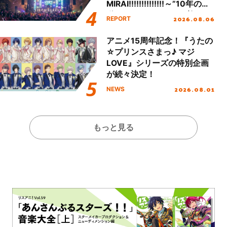
MIRAI!!!!!!!!!!!!!!～”10年の活
動を経てファイナルを迎える
2026.08.06
REPORT
本公演をレポート
アニメ15周年記念！『うたの
☆プリンスさまっ♪ マジ
LOVE』シリーズの特別企画
が続々決定！
2026.08.01
NEWS
もっと見る