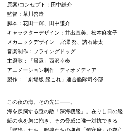
原案/コンセプト：田中謙介
監督：草川啓造
脚本：花田十輝、田中謙介
キャラクターデザイン：井出直美、松本麻友子
メカニックデザイン：宮澤 努、諸石康太
音楽制作：フライングドッグ
主題歌：「帰還」西沢幸奏
アニメーション制作：ディオメディア
製作：「劇場版 艦これ」連合艦隊司令部
この夜の海。その先に――。
海を蹂躙する謎の敵「深海棲艦」。在りし日の艦
艇の魂を胸に抱き、その脅威に唯一対抗できる
「艦娘」たち。艦娘たちの拠点「鎮守府」の存亡