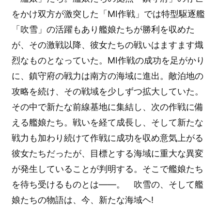
をかけ双方が激突した「MI作戦」では特型駆逐艦
「吹雪」の活躍もあり艦娘たちが勝利を収めた
が、その激戦以降、彼女たちの戦いはますます熾
烈なものとなっていた。MI作戦の成功を足がかり
に、鎮守府の戦力は南方の海域に進出。敵泊地の
攻略を続け、その戦域を少しずつ拡大していた。
その中で新たな前線基地に集結し、次の作戦に備
える艦娘たち。戦いを経て成長し、そして新たな
戦力も加わり続けて作戦に成功を収め意気上がる
彼女たちだったが、目標とする海域に重大な異変
が発生していることが判明する。そこで艦娘たち
を待ち受けるものとは――。 吹雪の、そして艦
娘たちの物語は、今、新たな海域ヘ!