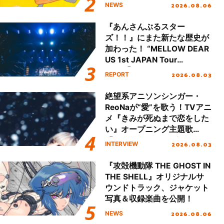
2026.08.06
NEWS
『あんさんぶるスター
ズ！！』にまた新たな歴史が
加わった！ “MELLOW DEAR
US 1st JAPAN Tour
Final「NICE to meet YOU
2026.08.03
REPORT
!!」Dear 横浜BUNTAI”をレポ
ート!!
絶望系アニソンシンガー・
ReoNaが“愛”を歌う！TVアニ
メ『きみが死ぬまで恋をした
い』オープニング主題歌
「Amore」インタビュー
2026.08.03
INTERVIEW
『攻殻機動隊 THE GHOST IN
THE SHELL』オリジナルサ
ウンドトラック、ジャケット
写真＆収録楽曲を公開！
2026.08.06
NEWS