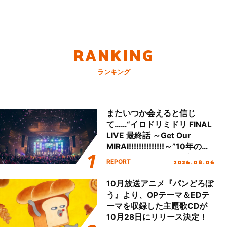
RANKING
ランキング
またいつか会えると信じ
て……“イロドリミドリ FINAL
LIVE 最終話 ～Get Our
MIRAI!!!!!!!!!!!!!!～”10年の活
動を経てファイナルを迎える
2026.08.06
REPORT
本公演をレポート
10月放送アニメ『パンどろぼ
う』より、OPテーマ＆EDテ
ーマを収録した主題歌CDが
10月28日にリリース決定！