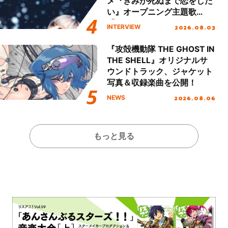
メ『きみが死ぬまで恋をした
い』オープニング主題歌
「Amore」インタビュー
2026.08.03
INTERVIEW
『攻殻機動隊 THE GHOST IN
THE SHELL』オリジナルサ
ウンドトラック、ジャケット
写真＆収録楽曲を公開！
2026.08.06
NEWS
もっと見る