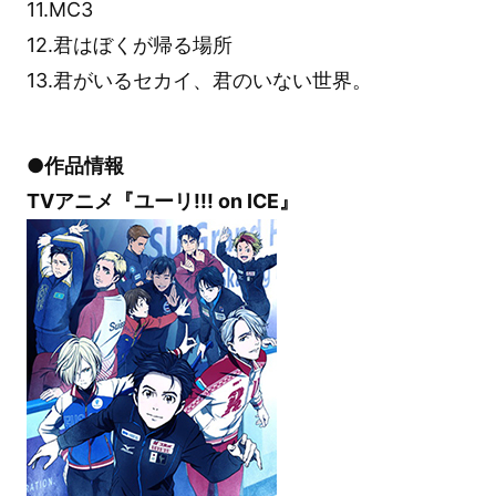
11.MC3
12.君はぼくが帰る場所
13.君がいるセカイ、君のいない世界。
●作品情報
TVアニメ『ユーリ!!! on ICE』