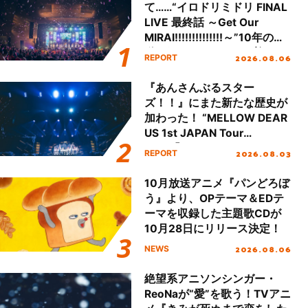
て……“イロドリミドリ FINAL
LIVE 最終話 ～Get Our
MIRAI!!!!!!!!!!!!!!～”10年の活
動を経てファイナルを迎える
2026.08.06
REPORT
本公演をレポート
『あんさんぶるスター
ズ！！』にまた新たな歴史が
加わった！ “MELLOW DEAR
US 1st JAPAN Tour
Final「NICE to meet YOU
2026.08.03
REPORT
!!」Dear 横浜BUNTAI”をレポ
ート!!
10月放送アニメ『パンどろぼ
う』より、OPテーマ＆EDテ
ーマを収録した主題歌CDが
10月28日にリリース決定！
2026.08.06
NEWS
絶望系アニソンシンガー・
ReoNaが“愛”を歌う！TVアニ