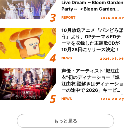
Live Dream ～Bloom Garden
Party～ ＜Bloom Garden
Party Stage／埼玉公演＞”
2026.08.07
REPORT
Day.1レポート！
10月放送アニメ『パンどろぼ
う』より、OPテーマ＆EDテ
ーマを収録した主題歌CDが
10月28日にリリース決定！
2026.08.06
NEWS
声優・アーティスト“堀江由
衣”初のディナーショー「堀
江由衣 謎解きはディナーショ
ーの途中で 2026」キービジ
ュアル＆グッズラインナップ
2026.08.07
NEWS
が公開！
もっと見る