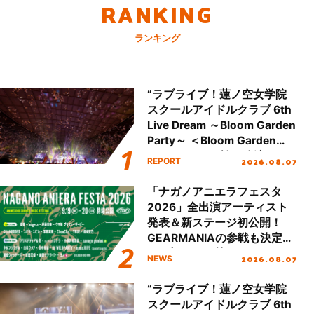
RANKING
ランキング
“ラブライブ！蓮ノ空女学院
スクールアイドルクラブ 6th
Live Dream ～Bloom Garden
Party～ ＜Bloom Garden
Party Stage／埼玉公演＞”
2026.08.07
REPORT
Day.2レポート！
「ナガノアニエラフェスタ
2026」全出演アーティスト
発表＆新ステージ初公開！
GEARMANIAの参戦も決定
し、初となる第3ステージの
2026.08.07
NEWS
全貌が明らかに！
“ラブライブ！蓮ノ空女学院
スクールアイドルクラブ 6th