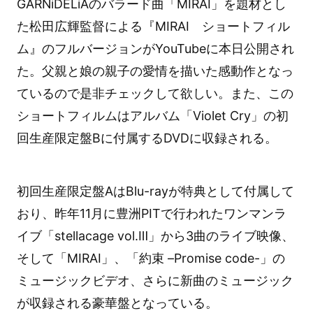
GARNiDELiAのバラード曲「MIRAI」を題材とし
た松田広輝監督による『MIRAI ショートフィル
ム』のフルバージョンがYouTubeに本日公開され
た。父親と娘の親子の愛情を描いた感動作となっ
ているので是非チェックして欲しい。また、この
ショートフィルムはアルバム「Violet Cry」の初
回生産限定盤Bに付属するDVDに収録される。
初回生産限定盤AはBlu-rayが特典として付属して
おり、昨年11月に豊洲PITで行われたワンマンラ
イブ「stellacage vol.Ⅲ」から3曲のライブ映像、
そして「MIRAI」、「約束 –Promise code-」の
ミュージックビデオ、さらに新曲のミュージック
が収録される豪華盤となっている。