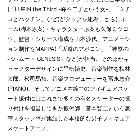
(「LUPIN the Third -峰不二子という女-」「ミチ
コとハッチン」など)がタッグを組み、さらにネ
ーム(脚本原案)・キャラクター原案も久保ミツロ
ウ、監督・シリーズ構成を山本沙代、アニメーシ
ョン制作をMAPPA(「坂道のアポロン」「神撃の
バハムート GENESIS」など)が担当。そのほかキ
ャラクターデザインに平松禎史、音楽制作を梅林
太郎、松司馬拓、音楽プロデューサーを冨永恵介
(PIANO)、そしてアニメ本編中のフィギュアスケ
ート振付にはこれまで多くの有名スケーターの振
り付けを担当してきた振付師：宮本賢二という豪
華スタッフ陣が集結した本格的な男子フィギュア
スケートアニメ。