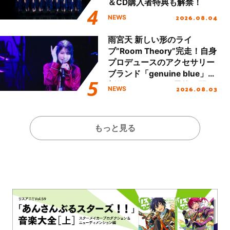
＆CD購入者特典も解禁！
2026.08.04
NEWS
雨宮天 新しい形のライ
ブ”Room Theory”完走！自身
プロデュースのアクセサリー
ブランド「genuine blue」の
新作アクセサリー予約も開
2026.08.03
NEWS
始！
もっと見る