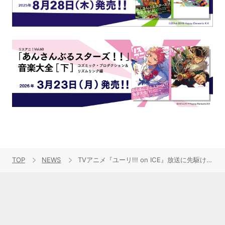
TOP
NEWS
TVアニメ『ユーリ!!! on ICE』放送に先駆け、9月25日(日)に先行上映会＆スタッフ・キャストによるトークショーの実施決定！！10月3日(月)からは文化放送ラジオ「ユーリ!!! on RADIO」も滑走開始！