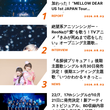
加わった！ “MELLOW DEAR
US 1st JAPAN Tour
Final「NICE to meet YOU
2026.08.03
REPORT
!!」Dear 横浜BUNTAI”をレポ
ート!!
絶望系アニソンシンガー・
ReoNaが“愛”を歌う！TVアニ
メ『きみが死ぬまで恋をした
い』オープニング主題歌
「Amore」インタビュー
2026.08.03
INTERVIEW
『名探偵プリキュア！』後期
主題歌シングル 9月30日発売
決定！ 後期エンディング主題
歌「いつかわかる☆きっとあ
える」TVサイズ先行配信開
2026.08.03
NEWS
始！
22/7、17thシングルが10月
21日に発売決定！新アーティ
ストビジュアル、BD収録内容