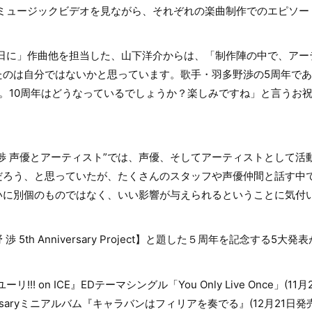
のミュージックビデオを見ながら、それぞれの楽曲制作でのエピソー
の日に」作曲他を担当した、山下洋介からは、「制作陣の中で、アー
たのは自分ではないかと思っています。歌手・羽多野渉の5周年で
。10周年はどうなっているでしょうか？楽しみですね」と言うお
 渉 声優とアーティスト”では、声優、そしてアーティストとして
だろう、と思っていたが、たくさんのスタッフや声優仲間と話す中
いに別個のものではなく、いい影響が与えられるということに気付
5th Anniversary Project】と題した５周年を記念する5大
リ!!! on ICE』EDテーマシングル「You Only Live Once」(11
iversaryミニアルバム『キャラバンはフィリアを奏でる』(12月21日発