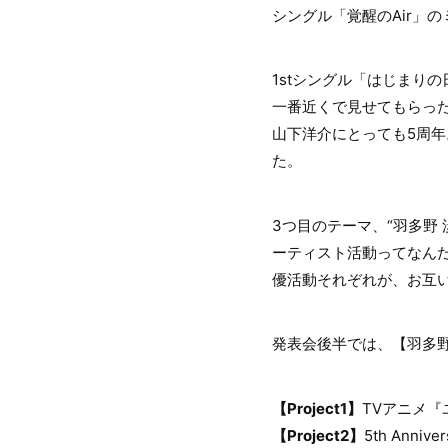
シングル「覚醒のAir」
1stシングル「はじまり
一番近くで見せてもらっ
山下洋介にとっても5周年
た。
3つ目のテーマ、“羽多野
ーティスト活動ってなん
優活動それぞれが、お互
発表会後半では、【羽多野 渉 
【Project1】
TVアニメ『ユー
【Project2】
5th Ann