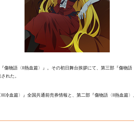
た『傷物語〈Ⅱ熱血篇〉』。その初日舞台挨拶にて、第三部『傷物語
表された。
〈Ⅲ冷血篇〉』全国共通前売券情報と、第二部『傷物語〈Ⅱ熱血篇〉