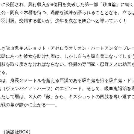
月に公開され、興行収入が8億円を突破した第一部「鉄血篇」に続
人公・阿良々木暦を待つ、過酷な試練が語られることとなる。立ち
・羽川翼。交錯する想いが、少年を次なる舞台へと導いていく！
しき吸血鬼キスショット・アセロラオリオン・ハートアンダーブレ
状態にあった彼女を助けた暦は、しかし自らも吸血鬼になってしま
四肢を取り戻さなければならない。怪異の専門家・忍野メメの助言
なる。
のは、身長２メートルを超える巨漢である吸血鬼を狩る吸血鬼・ド
鬼（ヴァンパイア・ハーフ）のエピソード。そして、吸血鬼退治を
はたして暦は、３人の「敵」から、キスショットの四肢を奪い返す
血戦の幕が静かに上がる――。
（講談社BOX）