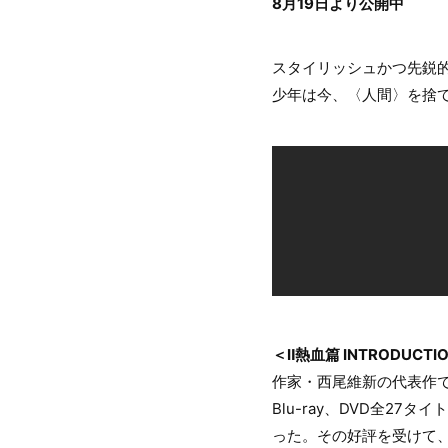
8月19日より公開中
スタイリッシュかつ先鋭
少年は今、〈人間〉を捨
＜Ⅱ熱血篇 INTRODUCTI
作家・西尾維新の代表作で
Blu-ray、DVD全2
った。その好評を受けて