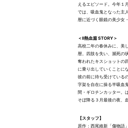
えるエピソード。今年１
では、吸血鬼となった主
暦に近づく眼鏡の美少女
＜Ⅱ熱血篇 STORY＞
高校二年の春休みに、美
暦。四肢を失い、瀕死の
奪われたキスショットの
に乗り出していくことに
彼の前に待ち受けている
字架を自在に操る半吸血
間・ギロチンカッター。
そぼ降る３月最後の夜、
【スタッフ】
原作：西尾維新「傷物語」