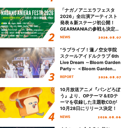
Day.2レポート！
「ナガノアニエラフェスタ
2026」全出演アーティスト
発表＆新ステージ初公開！
GEARMANIAの参戦も決定
し、初となる第3ステージの
2026.08.07
NEWS
全貌が明らかに！
“ラブライブ！蓮ノ空女学院
スクールアイドルクラブ 6th
Live Dream ～Bloom Garden
Party～ ＜Bloom Garden
Party Stage／埼玉公演＞”
2026.08.07
REPORT
Day.1レポート！
10月放送アニメ『パンどろぼ
う』より、OPテーマ＆EDテ
ーマを収録した主題歌CDが
10月28日にリリース決定！
2026.08.06
NEWS