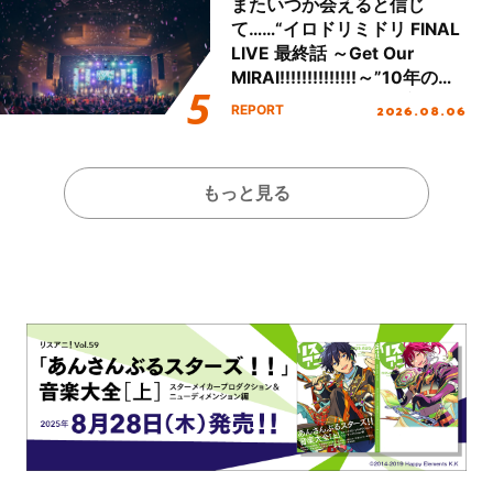
またいつか会えると信じ
て……“イロドリミドリ FINAL
LIVE 最終話 ～Get Our
MIRAI!!!!!!!!!!!!!!～”10年の活
動を経てファイナルを迎える
2026.08.06
REPORT
本公演をレポート
もっと見る