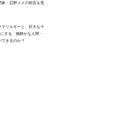
門家・忍野メメの助言を受
ラマツルギーと、巨大な十
門にする、物静かな人間・
ができるのか？