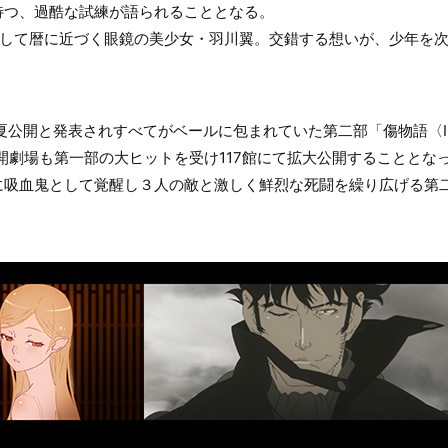
待つ、過酷な試練が語られることとなる。
そして暦に近づく眼鏡の美少女・羽川翼。交錯する想いが、少年を
年夏公開と発表されすべてがベールに包まれていた第二部「傷物語〈
、公開劇場も第一部の大ヒットを受け117館にて拡大公開することと
に吸血鬼として覚醒し３人の敵と激しく鮮烈な死闘を繰り広げる第