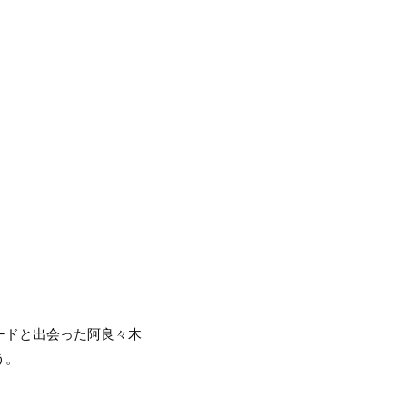
ードと出会った阿良々木
う。