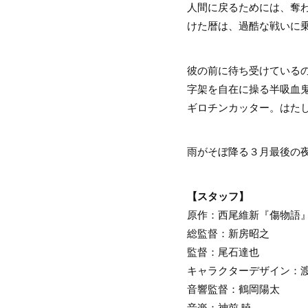
人間に戻るためには、奪
けた暦は、過酷な戦いに
彼の前に待ち受けている
字架を自在に操る半吸血鬼
ギロチンカッター。はた
雨がそぼ降る３月最後の
【スタッフ】
原作：西尾維新『傷物語』(
総監督：新房昭之
監督：尾石達也
キャラクターデザイン：
音響監督：鶴岡陽太
音楽：神前 暁