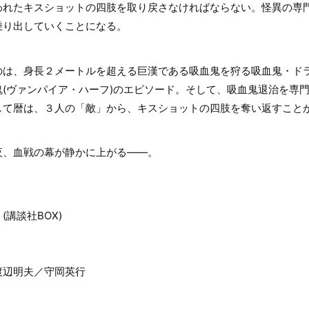
われたキスショットの四肢を取り戻さなければならない。怪異の専
乗り出していくことになる。
のは、身長２メートルを超える巨漢である吸血鬼を狩る吸血鬼・ド
(ヴァンパイア・ハーフ)のエピソード。そして、吸血鬼退治を専
して暦は、３人の「敵」から、キスショットの四肢を奪い返すこと
夜、血戦の幕が静かに上がる――。
講談社BOX)
渡辺明夫／守岡英行