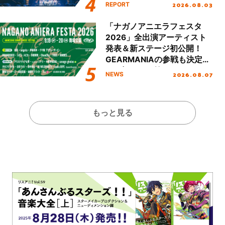
Final「NICE to meet YOU
2026.08.03
REPORT
!!」Dear 横浜BUNTAI”をレポ
ート!!
「ナガノアニエラフェスタ
2026」全出演アーティスト
発表＆新ステージ初公開！
GEARMANIAの参戦も決定
し、初となる第3ステージの
2026.08.07
NEWS
全貌が明らかに！
もっと見る