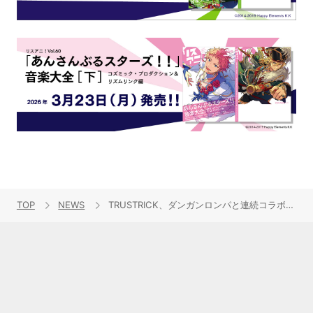
TOP
NEWS
TRUSTRICK、ダンガンロンパと連続コラボ決定！神田沙也加出演舞台「ダンガンロンパ THE STAGE 2016」テーマソングを公開！8月10日発売の4thE.P.「Recall THE END」の内容も解禁に！