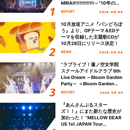
MIRAI!!!!!!!!!!!!!!～”10年の活
動を経てファイナルを迎える
2026.08.06
REPORT
本公演をレポート
10月放送アニメ『パンどろぼ
う』より、OPテーマ＆EDテ
ーマを収録した主題歌CDが
10月28日にリリース決定！
2026.08.06
NEWS
“ラブライブ！蓮ノ空女学院
スクールアイドルクラブ 6th
Live Dream ～Bloom Garden
Party～ ＜Bloom Garden
Party Stage／埼玉公演＞”
2026.08.07
REPORT
Day.1レポート！
『あんさんぶるスター
ズ！！』にまた新たな歴史が
加わった！ “MELLOW DEAR
US 1st JAPAN Tour