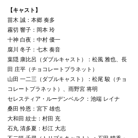
【キャスト】
苗木 誠：本郷 奏多
霧切 響子：岡本 玲
十神 白夜：中村 優一
腐川 冬子：七木 奏音
葉隠 康比呂（ダブルキャスト）：松風 雅也、長
田 庄平（チョコレートプラネット）
山田 一二三（ダブルキャスト）：松尾 駿（チョ
コレートプラネット）、雨野宮 将明
セレスティア・ルーデンベルク：池端 レイナ
桑田 怜恩：宮下 雄也
大和田 紋士：村田 充
石丸 清多夏：杉江 大志