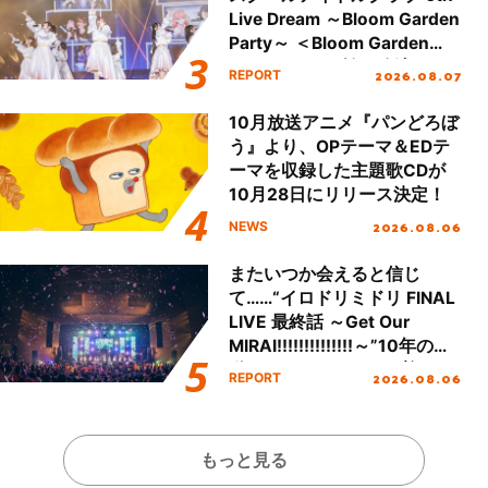
Live Dream ～Bloom Garden
Party～ ＜Bloom Garden
Party Stage／埼玉公演＞”
2026.08.07
REPORT
Day.1レポート！
10月放送アニメ『パンどろぼ
う』より、OPテーマ＆EDテ
ーマを収録した主題歌CDが
10月28日にリリース決定！
2026.08.06
NEWS
またいつか会えると信じ
て……“イロドリミドリ FINAL
LIVE 最終話 ～Get Our
MIRAI!!!!!!!!!!!!!!～”10年の活
動を経てファイナルを迎える
2026.08.06
REPORT
本公演をレポート
もっと見る