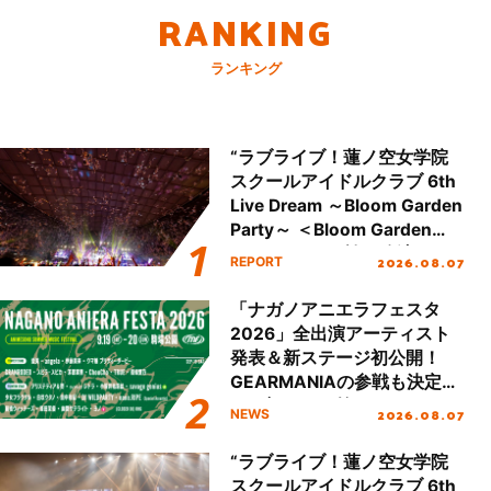
RANKING
ランキング
“ラブライブ！蓮ノ空女学院
スクールアイドルクラブ 6th
Live Dream ～Bloom Garden
Party～ ＜Bloom Garden
Party Stage／埼玉公演＞”
2026.08.07
REPORT
Day.2レポート！
「ナガノアニエラフェスタ
2026」全出演アーティスト
発表＆新ステージ初公開！
GEARMANIAの参戦も決定
し、初となる第3ステージの
2026.08.07
NEWS
全貌が明らかに！
“ラブライブ！蓮ノ空女学院
スクールアイドルクラブ 6th