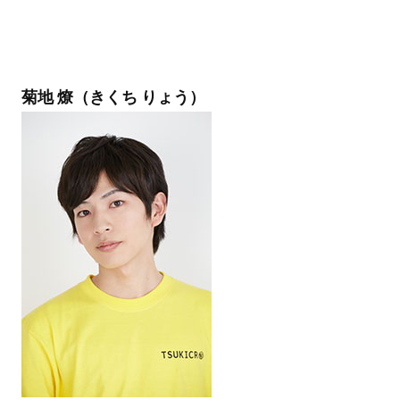
菊地 燎（きくち りょう）