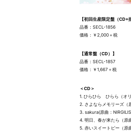
【初回生産限定盤（CD+描
品番：SECL-1856
価格：￥2,000＋税
【通常盤（CD）】
品番：SECL-1857
価格：￥1,667＋税
＜CD＞
1. ひらひら ひらら（オ
2. さよならメモリーズ（原曲
3. sakura(原曲：NIRGIL
4. 明日、春が来たら（原
5. 赤いスイートピー（原