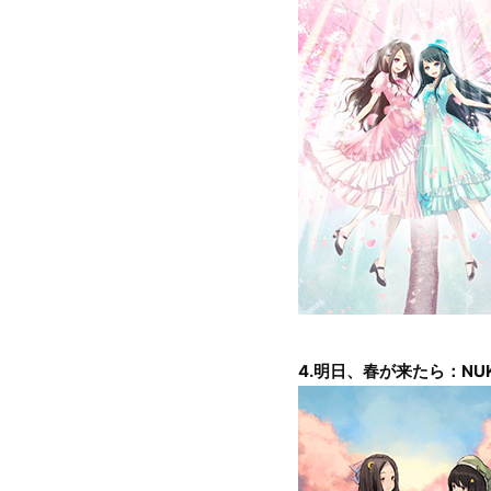
4.明日、春が来たら：NUK