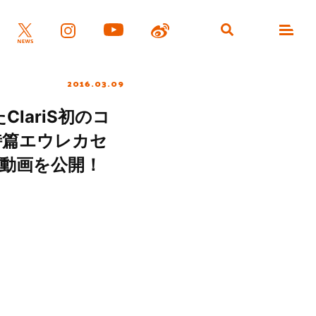
2016.03.09
lariS初のコ
詩篇エウレカセ
ラス動画を公開！