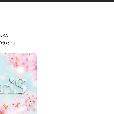
ルバム
－春のうた－」