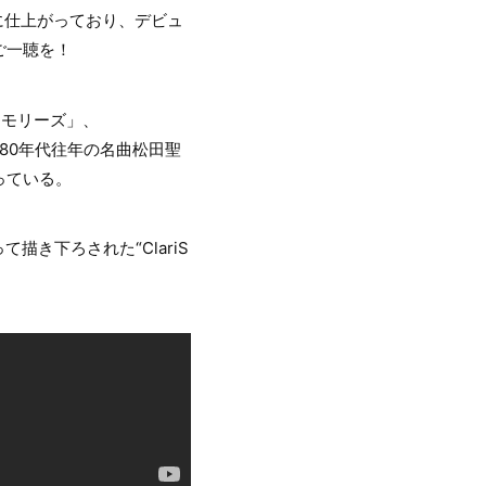
に仕上がっており、デビュ
ご一聴を！
らメモリーズ」、
」、80年代往年の名曲松田聖
っている。
き下ろされた“ClariS