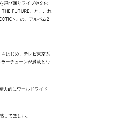
界中を飛び回りライブや文化
HE FUTURE』と、これ
ECTION』の、アルバム2
rors」をはじめ、テレビ東京系
キラーチューンが満載とな
。
る。精力的にワールドワイド
体感してほしい。