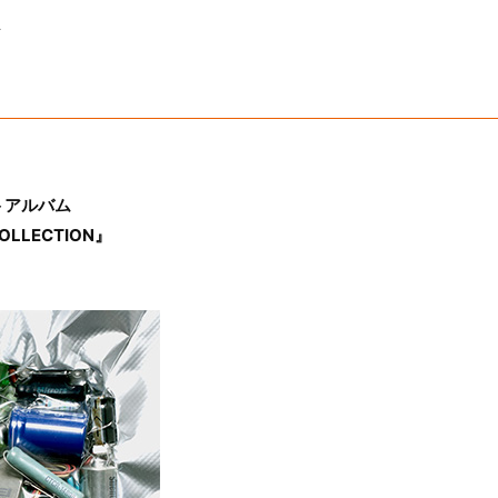
立
トアルバム
COLLECTION』