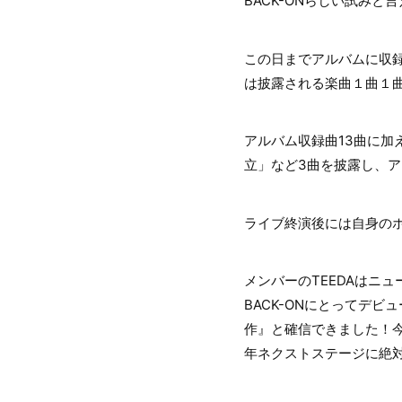
BACK-ONらしい試みと
この日までアルバムに収
は披露される楽曲１曲１
アルバム収録曲13曲に加
立」など3曲を披露し、ア
ライブ終演後には自身の
メンバーのTEEDAはニ
BACK-ONにとってデ
作』と確信できました！今日
年ネクストステージに絶