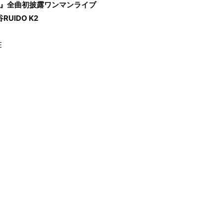
TURE』全曲初披露ワンマンライブ
UIDO K2
E
y