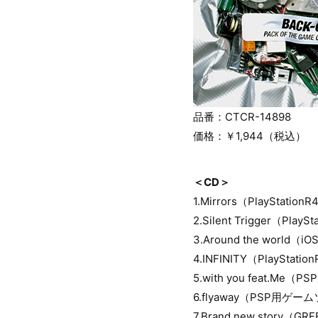
品番：CTCR-14898
価格：￥1,944（税込）
＜CD＞
1.Mirrors（PlaySt
2.Silent Trigger（
3.Around the wo
4.INFINITY（Play
5.with you feat
6.flyaway（PSP用
7.Brand new st