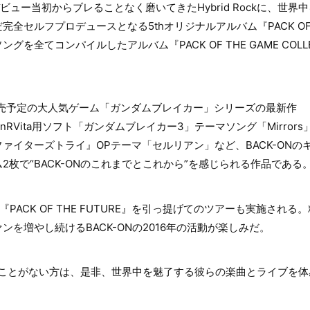
、デビュー当初からブレることなく磨いてきたHybrid Rockに、世
全セルフプロデュースとなる5thオリジナルアルバム『PACK OF T
を全てコンパイルしたアルバム『PACK OF THE GAME COLL
。
発売予定の大人気ゲーム「ガンダムブレイカー」シリーズの最新作
layStationRVita用ソフト「ガンダムブレイカー3」テーマソング「Mir
ァイターズトライ』OPテーマ「セルリアン」など、BACK-ONの
2枚で“BACK-ONのこれまでとこれから”を感じられる作品である
PACK OF THE FUTURE』を引っ提げてのツアーも実施され
を増やし続けるBACK-ONの2016年の活動が楽しみだ。
れたことがない方は、是非、世界中を魅了する彼らの楽曲とライブを