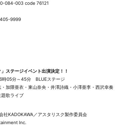
84-003 code 76121
05-9999
」ステージイベント出演決定！！
16時05分～45分 BLUEステージ
志・加隈亜衣・東山奈央・井澤詩織・小澤亜李・西沢幸奏
主題歌ライブ
式会社KADOKAWA／アスタリスク製作委員会
inment Inc.