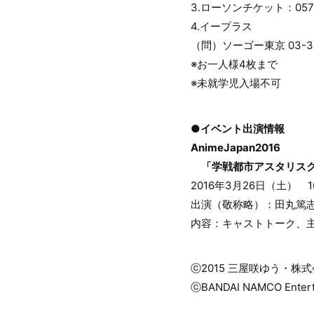
3.ローソンチケット：0570-0
4.イープラス
（問）ソーゴー東京 03-34
※お一人様4枚まで
※未就学児入場不可
●イベント出演情報
AnimeJapan2016
「学戦都市アスタリスク
2016年3月26日（土） 
出演（敬称略）：田丸篤
内容：キャストトーク、
ⓒ2015 三屋咲ゆう・株
ⓒBANDAI NAMCO Enterta