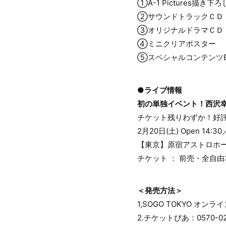
①A-1 Pictures描き
②サウンドトラックＣＤ
③オリジナルドラマＣＤ
④ミニクリアポスター
⑤スペシャルコンテンツBlu-
●ライブ情報
初の単独イベント！西沢幸奏
チケット残りわずか！好
2月20日(土) Open 14:30／
【東京】原宿アストロホ
チケット ： 前売・全自由
＜発売方法＞
1,SOGO TOKYO オン
2.チケットぴあ：0570-02-9