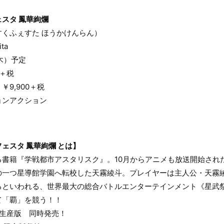
スタ 鳳華絢爛
くふぇすた ほうかけんらん）
ta
（木）予定
0＋税
￥9,900＋税
ョンアクション
ェスタ 鳳華絢爛 とは】
る書籍『学戦都市アスタリスク』。10月からアニメも放送開始された本
の一つ星導館学園へ転校した天霧綾斗。プレイヤーは主人公・天霧
るといわれる、世界最大の総合バトルエンターテインメント《星武祭
て「覇」を競う！！
定生産版 同時発売！