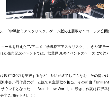
なる、「学戦都市アスタリスク」ゲーム版の主題歌が１コーラス公開
クールを終えたTVアニメ『学戦都市アスタリスク』。そのOPテーマで
行われた発売記念イベントでは、秋葉原UDXイベントスペースにて約7
の再生数は現在130万を突破するなど、番組が終了してもなお、その勢
幸奏が同作品のゲーム版でも主題歌を担当。その新曲「Brilliant 
ウンドとなった。「Brand-new World」に続き、作詞は西
に是非ご期待下さい！！