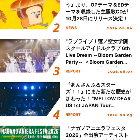
う』より、OPテーマ＆EDテ
ーマを収録した主題歌CDが
10月28日にリリース決定！
2026.08.06
NEWS
“ラブライブ！蓮ノ空女学院
スクールアイドルクラブ 6th
Live Dream ～Bloom Garden
Party～ ＜Bloom Garden
Party Stage／埼玉公演＞”
2026.08.07
REPORT
Day.1レポート！
『あんさんぶるスター
ズ！！』にまた新たな歴史が
加わった！ “MELLOW DEAR
US 1st JAPAN Tour
Final「NICE to meet YOU
2026.08.03
REPORT
!!」Dear 横浜BUNTAI”をレポ
ート!!
「ナガノアニエラフェスタ
2026」全出演アーティスト