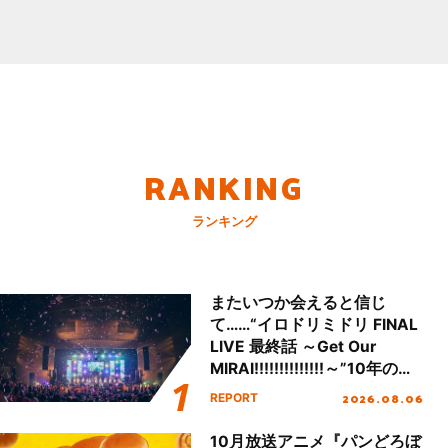
RANKING
ランキング
またいつか会えると信じ
て……“イロドリミドリ FINAL
LIVE 最終話 ～Get Our
MIRAI!!!!!!!!!!!!!!～”10年の活
動を経てファイナルを迎える
2026.08.06
REPORT
本公演をレポート
10月放送アニメ『パンどろぼ