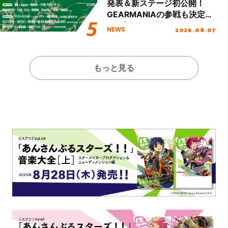
発表＆新ステージ初公開！
GEARMANIAの参戦も決定
し、初となる第3ステージの
2026.08.07
NEWS
全貌が明らかに！
もっと見る