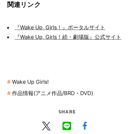
関連リンク
『Wake Up, Girls！』ポータルサイト
『Wake Up, Girls！続・劇場版』公式サイト
Wake Up Girls!
作品情報(アニメ作品/BRD・DVD)
SHARE