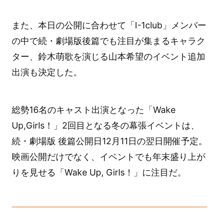
また、本日の公開に合わせて「I-1club」メンバー
の中で続・劇場版後篇でも注目が集まるキャラク
ター、鈴木萌歌を演じる山本希望のイベント追加
出演も決定した。
総勢16名のキャスト出演となった「Wake
Up,Girls！」2回目となる冬の幕張イベントは、
続・劇場版 後篇公開日12月11日の翌日開催予定。
映画公開だけでなく、イベントでも年末盛り上が
りを見せる「Wake Up, Girls！」に注目だ。