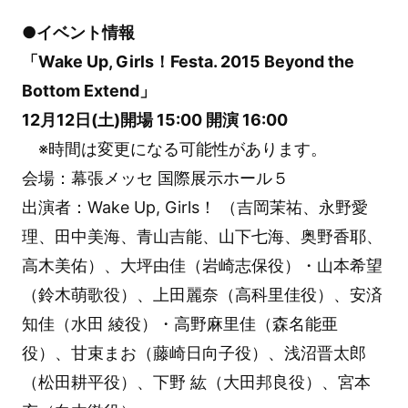
●イベント情報
「Wake Up, Girls！Festa. 2015 Beyond the
Bottom Extend」
12月12日(土)開場 15:00 開演 16:00
※時間は変更になる可能性があります。
会場：幕張メッセ 国際展示ホール５
出演者：Wake Up, Girls！ （吉岡茉祐、永野愛
理、田中美海、青山吉能、山下七海、奥野香耶、
高木美佑）、大坪由佳（岩崎志保役）・山本希望
（鈴木萌歌役）、上田麗奈（高科里佳役）、安済
知佳（水田 綾役）・高野麻里佳（森名能亜
役）、甘束まお（藤崎日向子役）、浅沼晋太郎
（松田耕平役）、下野 紘（大田邦良役）、宮本