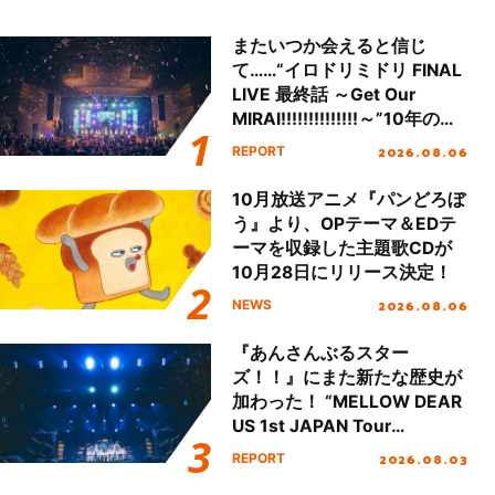
またいつか会えると信じ
て……“イロドリミドリ FINAL
LIVE 最終話 ～Get Our
MIRAI!!!!!!!!!!!!!!～”10年の活
動を経てファイナルを迎える
2026.08.06
REPORT
本公演をレポート
10月放送アニメ『パンどろぼ
う』より、OPテーマ＆EDテ
ーマを収録した主題歌CDが
10月28日にリリース決定！
2026.08.06
NEWS
『あんさんぶるスター
ズ！！』にまた新たな歴史が
加わった！ “MELLOW DEAR
US 1st JAPAN Tour
Final「NICE to meet YOU
2026.08.03
REPORT
!!」Dear 横浜BUNTAI”をレポ