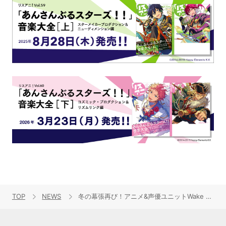
TOP
NEWS
冬の幕張再び！アニメ&声優ユニットWake Up, Girls！12月12日開催トーク&ライブイベントのビジュアル・限定グッズが解禁！ 最後の追加キャストには、山本希望が決定!