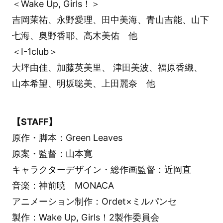
＜Wake Up, Girls！＞
吉岡茉祐、永野愛理、田中美海、青山吉能、山下
七海、奥野香耶、高木美佑 他
＜I-1club＞
大坪由佳、加藤英美里、 津田美波、福原香織、
山本希望、明坂聡美、上田麗奈 他
【STAFF】
原作・脚本：Green Leaves
原案・監督：山本寛
キャラクターデザイン・総作画監督：近岡直
音楽：神前暁 MONACA
アニメーション制作：Ordet×ミルパンセ
製作：Wake Up, Girls！2製作委員会