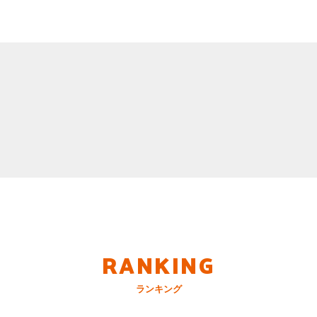
RANKING
ランキング