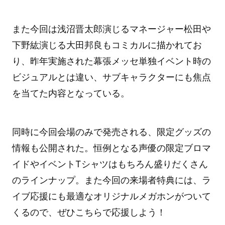
また今回は浅沼晋太郎演じるマネージャー松田や
下野紘演じる大田邦良もコミカルに描かれてお
り、昨年実施された幕張メッセ単独イベント時の
ビジュアルとは違い、サブキャラクターにも焦点
を当てた内容となっている。
同時に今回会場のみで発売される、限定グッズの
情報も公開された。恒例となる声優の限定ブロマ
イドやイベントTシャツはもちろん盛りだくさん
のラインナップ。また今回の来場者特典には、ラ
イブ応援にも最適なオリジナルメガホンがついて
くるので、ぜひこちらで応援しよう！