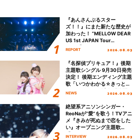
『あんさんぶるスター
ズ！！』にまた新たな歴史が
加わった！ “MELLOW DEAR
US 1st JAPAN Tour
Final「NICE to meet YOU
2026.08.03
REPORT
!!」Dear 横浜BUNTAI”をレポ
ート!!
『名探偵プリキュア！』後期
主題歌シングル 9月30日発売
決定！ 後期エンディング主題
歌「いつかわかる☆きっとあ
える」TVサイズ先行配信開
2026.08.03
NEWS
始！
絶望系アニソンシンガー・
ReoNaが“愛”を歌う！TVアニ
メ『きみが死ぬまで恋をした
い』オープニング主題歌
「Amore」インタビュー
2026.08.03
INTERVIEW