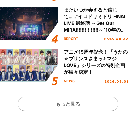
またいつか会えると信じ
て……“イロドリミドリ FINAL
LIVE 最終話 ～Get Our
MIRAI!!!!!!!!!!!!!!～”10年の活
動を経てファイナルを迎える
2026.08.06
REPORT
本公演をレポート
アニメ15周年記念！『うたの
☆プリンスさまっ♪ マジ
LOVE』シリーズの特別企画
が続々決定！
2026.08.01
NEWS
もっと見る