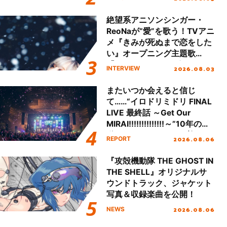
始！
絶望系アニソンシンガー・
ReoNaが“愛”を歌う！TVアニ
メ『きみが死ぬまで恋をした
い』オープニング主題歌
「Amore」インタビュー
2026.08.03
INTERVIEW
またいつか会えると信じ
て……“イロドリミドリ FINAL
LIVE 最終話 ～Get Our
MIRAI!!!!!!!!!!!!!!～”10年の活
動を経てファイナルを迎える
2026.08.06
REPORT
本公演をレポート
『攻殻機動隊 THE GHOST IN
THE SHELL』オリジナルサ
ウンドトラック、ジャケット
写真＆収録楽曲を公開！
2026.08.06
NEWS