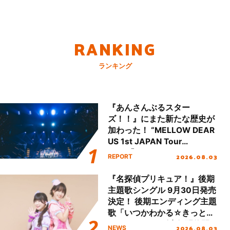
RANKING
ランキング
『あんさんぶるスター
ズ！！』にまた新たな歴史が
加わった！ “MELLOW DEAR
US 1st JAPAN Tour
Final「NICE to meet YOU
2026.08.03
REPORT
!!」Dear 横浜BUNTAI”をレポ
ート!!
『名探偵プリキュア！』後期
主題歌シングル 9月30日発売
決定！ 後期エンディング主題
歌「いつかわかる☆きっとあ
える」TVサイズ先行配信開
2026.08.03
NEWS