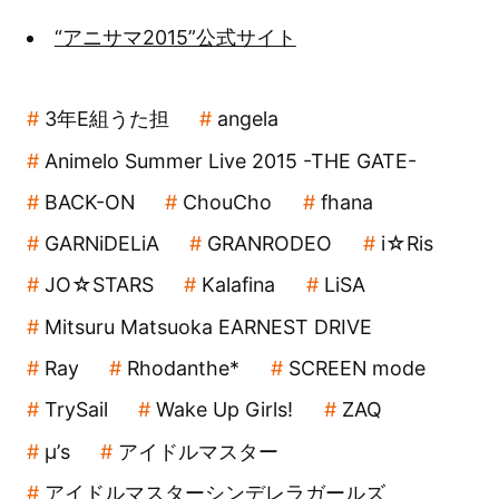
“アニサマ2015”公式サイト
3年E組うた担
angela
Animelo Summer Live 2015 -THE GATE-
BACK-ON
ChouCho
fhana
GARNiDELiA
GRANRODEO
i☆Ris
JO☆STARS
Kalafina
LiSA
Mitsuru Matsuoka EARNEST DRIVE
Ray
Rhodanthe*
SCREEN mode
TrySail
Wake Up Girls!
ZAQ
μ’s
アイドルマスター
アイドルマスターシンデレラガールズ