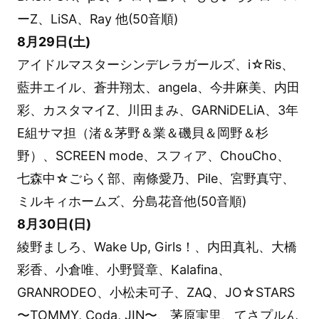
ーZ、LiSA、Ray 他(50音順)
8月29日(土)
アイドルマスターシンデレラガールズ、i☆Ris、
藍井エイル、蒼井翔太、angela、今井麻美、内田
彩、カスタマイZ、川田まみ、GARNiDELiA、3年
E組サマ担（渚＆茅野＆業＆磯貝＆岡野＆杉
野）、SCREEN mode、スフィア、ChouCho、
七森中☆ごらく部、南條愛乃、Pile、宮野真守、
ミルキィホームズ、分島花音他(50音順)
8月30日(日)
綾野ましろ、Wake Up, Girls！、内田真礼、大橋
彩香、小倉唯、小野賢章、Kalafina、
GRANRODEO、小松未可子、ZAQ、JO☆STARS
〜TOMMY, Coda, JIN〜、茅原実里、てさプルん