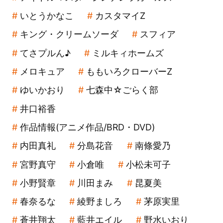
いとうかなこ
カスタマイZ
キング・クリームソーダ
スフィア
てさプルん♪
ミルキィホームズ
メロキュア
ももいろクローバーZ
ゆいかおり
七森中☆ごらく部
井口裕香
作品情報(アニメ作品/BRD・DVD)
内田真礼
分島花音
南條愛乃
宮野真守
小倉唯
小松未可子
小野賢章
川田まみ
昆夏美
春奈るな
綾野ましろ
茅原実里
蒼井翔太
藍井エイル
野水いおり