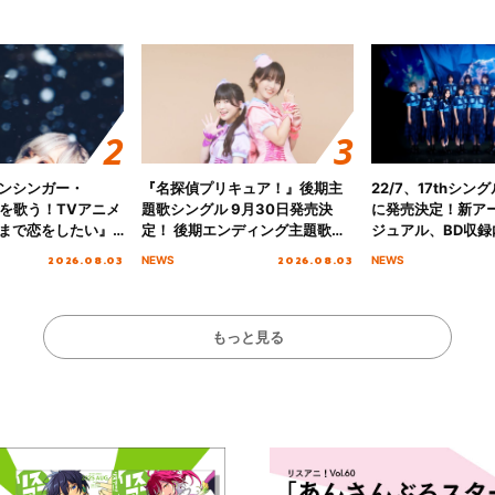
ンシンガー・
『名探偵プリキュア！』後期主
22/7、17thシン
愛”を歌う！TVアニメ
題歌シングル 9月30日発売決
に発売決定！新ア
まで恋をしたい』
定！ 後期エンディング主題歌
ジュアル、BD収録
主題歌「Amore」
「いつかわかる☆きっとあえ
入者特典も解禁！
2026.08.03
2026.08.03
NEWS
NEWS
る」TVサイズ先行配信開始！
もっと見る