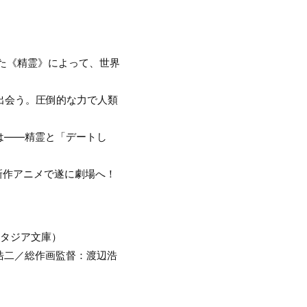
た《精霊》によって、世界
出会う。圧倒的な力で人類
は――精霊と「デートし
新作アニメで遂に劇場へ！
ンタジア文庫）
浩二／総作画監督：渡辺浩