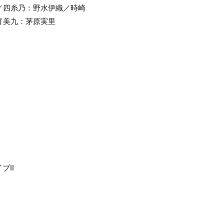
／四糸乃：野水伊織／時崎
宵美九：茅原実里
ブII