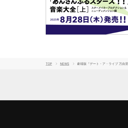
TOP
NEWS
劇場版『デート・ア・ライブ 万由