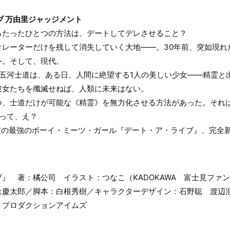
ブ 万由里ジャッジメント
るたったひとつの方法は、デートしてデレさせること？
クレーターだけを残して消失していく大地――。30年前、突如現れ
―。そして、現代。
・五河士道は、ある日、人間に絶望する1人の美しい少女――精霊と
彼女たちを殲滅せねば、人類に未来はない。
つ、士道だけが可能な《精霊》を無力化させる方法があった。それ
･って、え？
突破の最強のボーイ・ミーツ・ガール『デート・ア・ライブ』、完全
』 著：橘公司 イラスト：つなこ（KADOKAWA 富士見ファ
永慶太郎／脚本：白根秀樹／キャラクターデザイン：石野聡 渡辺
：プロダクションアイムズ