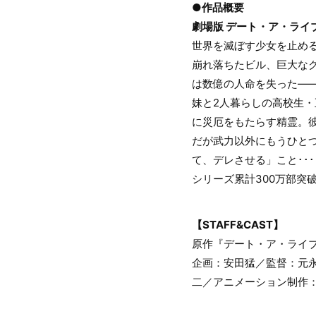
●作品概要
劇場版 デート・ア・ライ
世界を滅ぼす少女を止め
崩れ落ちたビル、巨大な
は数億の人命を失った―
妹と2人暮らしの高校生
に災厄をもたらす精霊。
だが武力以外にもうひと
て、デレさせる」こと･･
シリーズ累計300万部
【STAFF&CAST】
原作『デート・ア・ライブ
企画：安田猛／監督：元
二／アニメーション制作