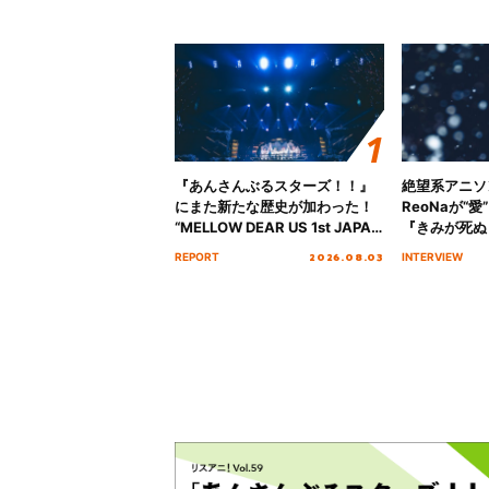
『あんさんぶるスターズ！！』
絶望系アニソ
にまた新たな歴史が加わった！
ReoNaが“
“MELLOW DEAR US 1st JAPAN
『きみが死ぬ
Tour Final「NICE to meet YOU
オープニング
2026.08.03
REPORT
INTERVIEW
!!」Dear 横浜BUNTAI”をレポー
インタビュー
ト!!