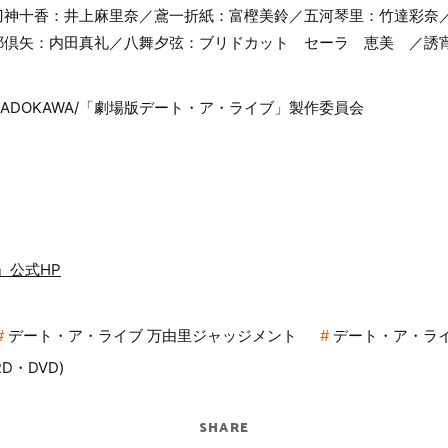
刀神十香：井上麻里奈／鳶一折紙：富樫美鈴／五河琴里：竹達彩奈
耶倶矢：内田真礼／八舞夕弦：ブリドカット セーラ 恵美 ／誘
こ/KADOKAWA/「劇場版デート・ア・ライブ」製作委員会
』公式HP
デート・ア・ライブ 万由里ジャッジメント
デート・ア・ライ
D・DVD)
SHARE