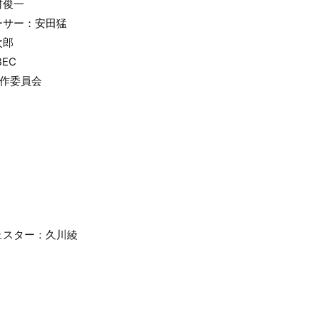
村俊一
ーサー：安田猛
次郎
EC
製作委員会
ェスター：久川綾