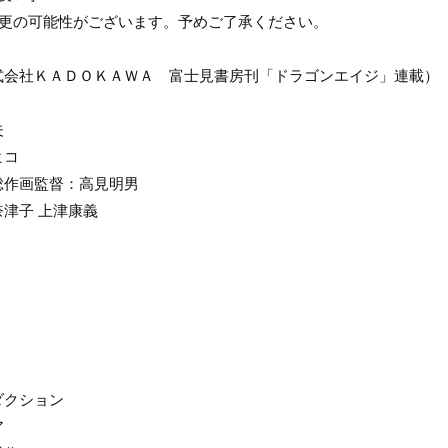
変更の可能性がございます。予めご了承ください。
式会社ＫＡＤＯＫＡＷＡ 富士見書房刊「ドラゴンエイジ」連載）
夫
ヒコ
総作画監督：高見明男
津子 上津康義
ダクション
ア