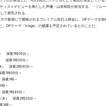
色のコラボが実現した。4月29日にシングルとして発売が決定している
アーティストデビューを果たした声優・山本和臣が担当する。「ソレ
として発売される。
シネマ新宿にて開催されるプレミアム先行上映会に、OPテーマを
定した。OPテーマ「triage」の披露も予定されているとのことだ。
水） 深夜1時05分～
） 深夜1時30分～
水） 深夜2時40分～
夜1時05分～
 深夜1時～
1時～
 深夜1時45分～
（木） 深夜2時20分～
深夜3時～