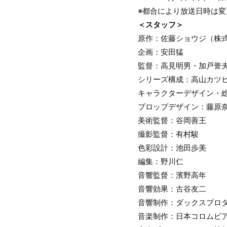
※都合により放送日時は
＜スタッフ＞
原作：佐藤ショウジ（株
企画：安田猛
監督：高見明男・加戸誉
シリーズ構成：高山カツ
キャラクターデザイン・
プロップデザイン：藤原奈
美術監督：谷岡善王
撮影監督：有村駿
色彩設計：池田歩美
編集：野川仁
音響監督：濱野高年
音響効果：古谷友二
音響制作：ダックスプロ
音楽制作：日本コロムビ