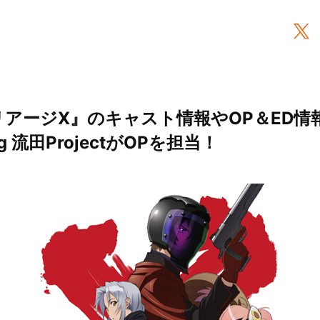
リアージX』のキャスト情報やOP＆ED情
ing 流田ProjectがOPを担当！