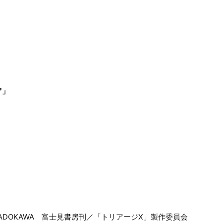
ア」
ジ／KADOKAWA 富士見書房刊／「トリアージX」製作委員会