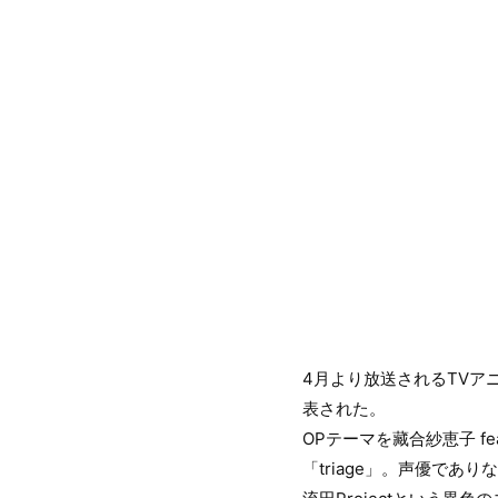
4月より放送されるTVア
表された。
OPテーマを藏合紗恵子 fe
「triage」。声優で