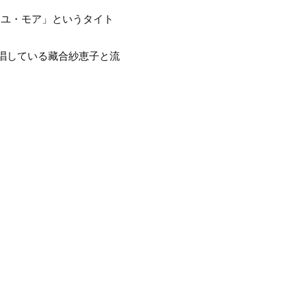
。
ーユ・モア」というタイト
歌唱している藏合紗恵子と流