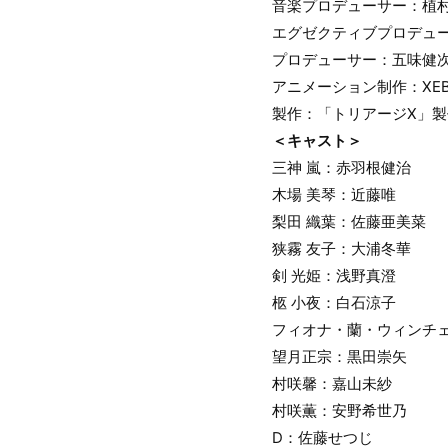
音楽プロデューサー：植
エグゼクティブプロデュ
プロデューサー：五味健
アニメーション制作：XEB
製作：「トリアージX」
＜キャスト＞
三神 嵐：赤羽根健治
木場 美琴：近藤唯
梨田 織葉：佐藤亜美菜
狭霧 友子：大浦冬華
剣 光姫：浅野真澄
柩 小夜：白石涼子
フィオナ・蘭・ウィンチ
望月正宗：黒田崇矢
村咲馨：嘉山未紗
村咲薫：安野希世乃
D：佐藤せつじ