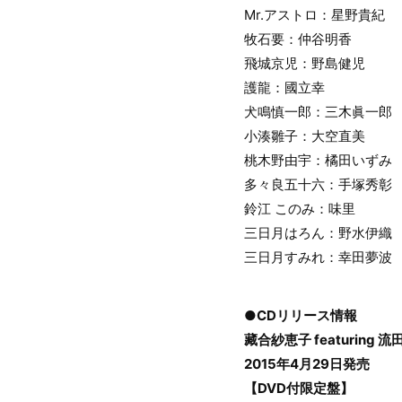
Mr.アストロ：星野貴紀
牧石要：仲谷明香
飛城京児：野島健児
護龍：國立幸
犬鳴慎一郎：三木眞一郎
小湊雛子：大空直美
桃木野由宇：橘田いずみ
多々良五十六：手塚秀彰
鈴江 このみ：味里
三日月はろん：野水伊織
三日月すみれ：幸田夢波
●CDリリース情報
藏合紗恵子 featuring 流田
2015年4月29日発売
【DVD付限定盤】