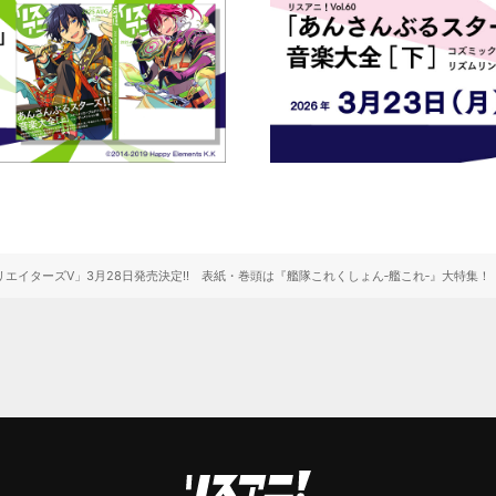
・クリエイターズⅤ」3月28日発売決定!! 表紙・巻頭は『艦隊これくしょん‐艦これ‐』大特集！