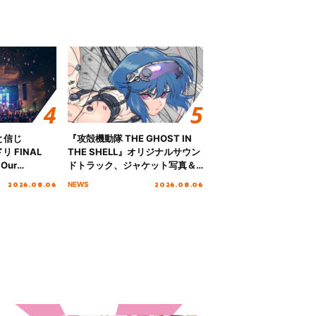
と信じ
『攻殻機動隊 THE GHOST IN
 FINAL
THE SHELL』オリジナルサウン
Our
ドトラック、ジャケット写真＆
!!!～”10年の活動
収録楽曲を公開！
2026.08.06
2026.08.06
NEWS
を迎える本公