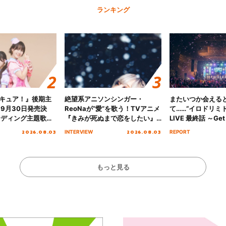
ランキング
キュア！』後期主
絶望系アニソンシンガー・
またいつか会える
 9月30日発売決
ReoNaが“愛”を歌う！TVアニメ
て……“イロドリミドリ
ンディング主題歌
『きみが死ぬまで恋をしたい』
LIVE 最終話 ～Get 
る☆きっとあえ
オープニング主題歌「Amore」
MIRAI!!!!!!!!!!!
2026.08.03
2026.08.03
INTERVIEW
REPORT
ズ先行配信開始！
インタビュー
を経てファイナル
演をレポート
もっと見る