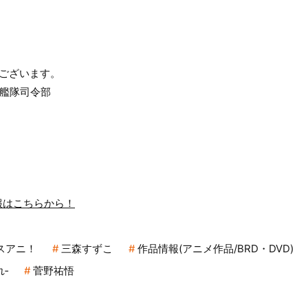
ございます。
合艦隊司令部
1情報はこちらから！
スアニ！
三森すずこ
作品情報(アニメ作品/BRD・DVD)
‐
菅野祐悟