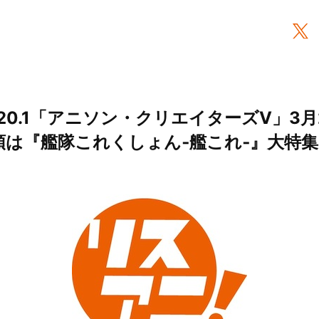
.20.1「アニソン・クリエイターズⅤ」3
巻頭は『艦隊これくしょん‐艦これ‐』大特