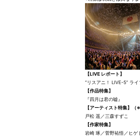
【LIVE レポート】
“リスアニ！ LIVE-5” 
【作品特集】
『四月は君の嘘』
【アーティスト特集】（
戸松 遥／三森すずこ
【作家特集】
岩崎 琢／菅野祐悟／ヒ