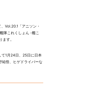
ol.20.1「アニソン・
艦隊これくしょん -艦こ
ります。
1月24日、25日に日本
菅野祐悟、ヒゲドライバーな