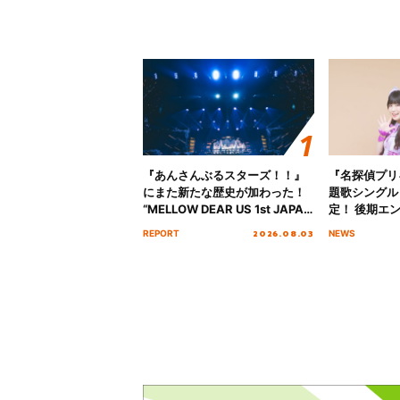
『あんさんぶるスターズ！！』
『名探偵プリ
にまた新たな歴史が加わった！
題歌シングル
“MELLOW DEAR US 1st JAPAN
定！ 後期エ
Tour Final「NICE to meet YOU
「いつかわか
2026.08.03
REPORT
NEWS
!!」Dear 横浜BUNTAI”をレポー
る」TVサイ
ト!!