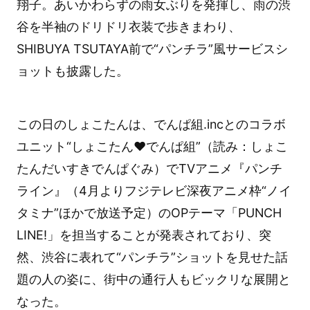
翔子。あいかわらずの雨女ぶりを発揮し、雨の渋
谷を半袖のドリドリ衣装で歩きまわり、
SHIBUYA TSUTAYA前で“パンチラ”風サービスシ
ョットも披露した。
この日のしょこたんは、でんぱ組.incとのコラボ
ユニット“しょこたん❤でんぱ組”（読み：しょこ
たんだいすきでんぱぐみ）でTVアニメ『パンチ
ライン』（4月よりフジテレビ深夜アニメ枠“ノイ
タミナ”ほかで放送予定）のOPテーマ「PUNCH
LINE!」を担当することが発表されており、突
然、渋谷に表れて“パンチラ”ショットを見せた話
題の人の姿に、街中の通行人もビックリな展開と
なった。