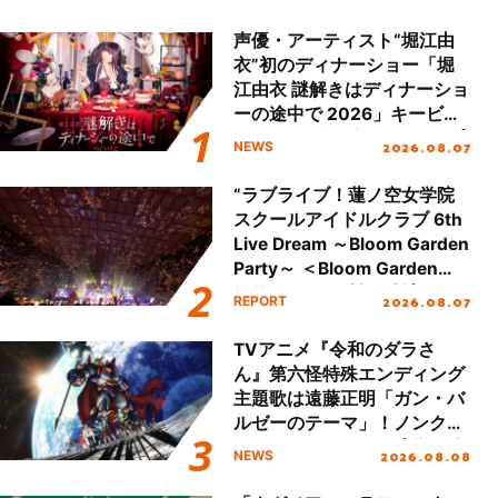
声優・アーティスト“堀江由
衣”初のディナーショー「堀
江由衣 謎解きはディナーショ
ーの途中で 2026」キービジ
ュアル＆グッズラインナップ
2026.08.07
NEWS
が公開！
“ラブライブ！蓮ノ空女学院
スクールアイドルクラブ 6th
Live Dream ～Bloom Garden
Party～ ＜Bloom Garden
Party Stage／埼玉公演＞”
2026.08.07
REPORT
Day.2レポート！
TVアニメ『令和のダラさ
ん』第六怪特殊エンディング
主題歌は遠藤正明「ガン・バ
ルゼーのテーマ」！ノンクレ
ジットエンディング映像も公
2026.08.08
NEWS
開！