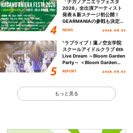
「ナガノアニエラフェスタ
2026」全出演アーティスト
発表＆新ステージ初公開！
GEARMANIAの参戦も決定
し、初となる第3ステージの
2026.08.07
NEWS
全貌が明らかに！
“ラブライブ！蓮ノ空女学院
スクールアイドルクラブ 6th
Live Dream ～Bloom Garden
Party～ ＜Bloom Garden
Party Stage／埼玉公演＞”
2026.08.07
REPORT
Day.1レポート！
もっと見る