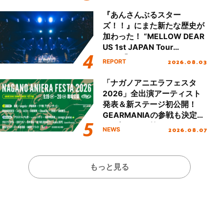
Day.1レポート！
『あんさんぶるスター
ズ！！』にまた新たな歴史が
加わった！ “MELLOW DEAR
US 1st JAPAN Tour
Final「NICE to meet YOU
2026.08.03
REPORT
!!」Dear 横浜BUNTAI”をレポ
ート!!
「ナガノアニエラフェスタ
2026」全出演アーティスト
発表＆新ステージ初公開！
GEARMANIAの参戦も決定
し、初となる第3ステージの
2026.08.07
NEWS
全貌が明らかに！
もっと見る