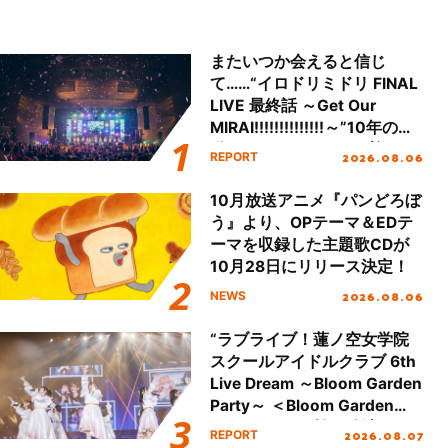
またいつか会えると信じ
て……“イロドリミドリ FINAL
LIVE 最終話 ～Get Our
MIRAI!!!!!!!!!!!!!!～”10年の活
動を経てファイナルを迎える
2026.08.06
REPORT
本公演をレポート
10月放送アニメ『パンどろぼ
う』より、OPテーマ＆EDテ
ーマを収録した主題歌CDが
10月28日にリリース決定！
2026.08.06
NEWS
“ラブライブ！蓮ノ空女学院
スクールアイドルクラブ 6th
Live Dream ～Bloom Garden
Party～ ＜Bloom Garden
Party Stage／埼玉公演＞”
2026.08.07
REPORT