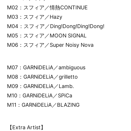
M02：スフィア／情熱CONTINUE
M03：スフィア／Hazy
M04：スフィア／Ding!Dong!Ding!Dong!
M05：スフィア／MOON SIGNAL
M06：スフィア／Super Noisy Nova
M07：GARNiDELiA／ambiguous
M08：GARNiDELiA／grilletto
M09：GARNiDELiA／Lamb.
M10：GARNiDELiA／SPiCa
M11：GARNiDELiA／BLAZING
【Extra Artist】