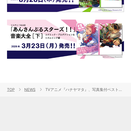
TOP
NEWS
TVアニメ『ハナヤマタ』、写真集付ベストアルバム『華鳴音女（はなおとめ）』『smileY inc. 1st mini ALBUM(仮)』が4月22日に同時発売！