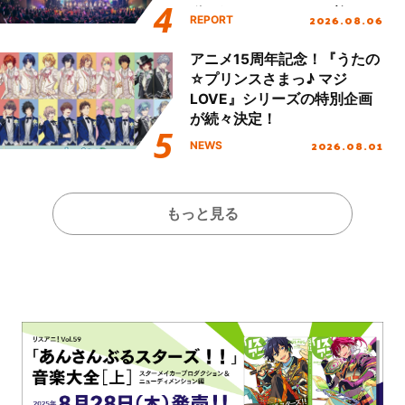
動を経てファイナルを迎える
2026.08.06
REPORT
本公演をレポート
アニメ15周年記念！『うたの
☆プリンスさまっ♪ マジ
LOVE』シリーズの特別企画
が続々決定！
2026.08.01
NEWS
もっと見る