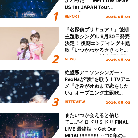
加わった！ “MELLOW DEAR
US 1st JAPAN Tour
Final「NICE to meet YOU
2026.08.03
REPORT
!!」Dear 横浜BUNTAI”をレポ
ート!!
『名探偵プリキュア！』後期
主題歌シングル 9月30日発売
決定！ 後期エンディング主題
歌「いつかわかる☆きっとあ
える」TVサイズ先行配信開
2026.08.03
NEWS
始！
絶望系アニソンシンガー・
ReoNaが“愛”を歌う！TVアニ
メ『きみが死ぬまで恋をした
い』オープニング主題歌
「Amore」インタビュー
2026.08.03
INTERVIEW
またいつか会えると信じ
て……“イロドリミドリ FINAL
LIVE 最終話 ～Get Our
MIRAI!!!!!!!!!!!!!!～”10年の活