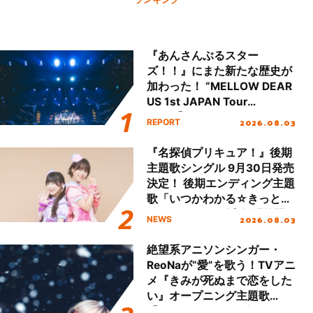
『あんさんぶるスター
ズ！！』にまた新たな歴史が
加わった！ “MELLOW DEAR
US 1st JAPAN Tour
Final「NICE to meet YOU
2026.08.03
REPORT
!!」Dear 横浜BUNTAI”をレポ
ート!!
『名探偵プリキュア！』後期
主題歌シングル 9月30日発売
決定！ 後期エンディング主題
歌「いつかわかる☆きっとあ
える」TVサイズ先行配信開
2026.08.03
NEWS
始！
絶望系アニソンシンガー・
ReoNaが“愛”を歌う！TVアニ
メ『きみが死ぬまで恋をした
い』オープニング主題歌
「Amore」インタビュー