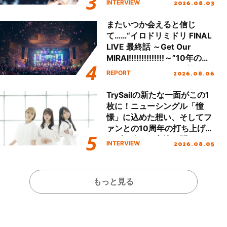
2026.08.03
INTERVIEW
またいつか会えると信じ
て……“イロドリミドリ FINAL
LIVE 最終話 ～Get Our
MIRAI!!!!!!!!!!!!!!～”10年の活
動を経てファイナルを迎える
2026.08.06
REPORT
本公演をレポート
TrySailの新たな一面がこの1
枚に！ニューシングル「憧
憬」に込めた想い、そしてフ
ァンとの10周年の打ち上げラ
イブを終えた心境を聞いた。
2026.08.05
INTERVIEW
もっと見る