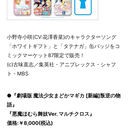
小野寺小咲(CV:花澤香菜)のキャラクターソング
「ホワイトギフト」と「タテナガ」缶バッジをコ
ミックマーケット87限定で販売！
(c)古味直志／集英社・アニプレックス・シャフ
ト・MBS
●『劇場版 魔法少女まどかマギカ [新編]叛逆の物
語』
『悪魔ほむら舞妓Ver. マルチクロス』
価格:￥8,000(税込)