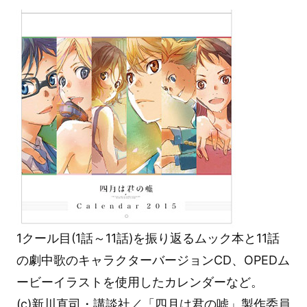
1クール目(1話～11話)を振り返るムック本と11話
の劇中歌のキャラクターバージョンCD、OPEDム
ービーイラストを使用したカレンダーなど。
(c)新川直司・講談社／「四月は君の嘘」製作委員