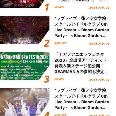
ュアル＆グッズラインナップ
2026.08.07
NEWS
が公開！
“ラブライブ！蓮ノ空女学院
スクールアイドルクラブ 6th
Live Dream ～Bloom Garden
Party～ ＜Bloom Garden
Party Stage／埼玉公演＞”
2026.08.07
REPORT
Day.2レポート！
「ナガノアニエラフェスタ
2026」全出演アーティスト
発表＆新ステージ初公開！
GEARMANIAの参戦も決定
し、初となる第3ステージの
2026.08.07
NEWS
全貌が明らかに！
“ラブライブ！蓮ノ空女学院
スクールアイドルクラブ 6th
Live Dream ～Bloom Garden
Party～ ＜Bloom Garden
Party Stage／埼玉公演＞”
2026.08.07
REPORT