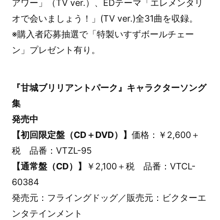
アワー」（TV ver.）、EDテーマ「エレメンタリ
オで会いましょう！」(TV ver.)全31曲を収録。
※購入者応募抽選で「特製いすずボールチェー
ン」プレゼント有り。
『甘城ブリリアントパーク』キャラクターソング
集
発売中
【初回限定盤（CD＋DVD）】
価格：￥2,600＋
税 品番：VTZL-95
【通常盤（CD）】
￥2,100＋税 品番：VTCL-
60384
発売元：フライングドッグ／販売元：ビクターエ
ンタテインメント