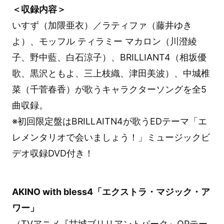
＜収録内容＞
いすず（加隈亜衣）／ラティファ（藤井ゆき
よ）、モッフル ティラミー マカロン（川澄綾
子、野中藍、白石涼子）、BRILLIANT4（相坂優
歌、黒沢ともよ、三上枝織、津田美波）、中城椎
菜（千菅春香）が歌うキャラクターソングを全5
曲収録。
※初回限定盤はBRILLAITN4が歌うEDテーマ「エ
レメンタリオで会いましょう！」ミュージックビ
デオ収録DVD付き！
AKINO with bless4「エクストラ・マジック・ア
ワー」
（TVアニメ『甘城ブリリアントパーク』OPテー