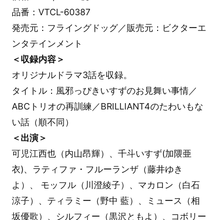
品番：VTCL-60387
発売元：フライングドッグ／販売元：ビクターエ
ンタテインメント
＜収録内容＞
オリジナルドラマ3話を収録。
タイトル：風邪っぴきいすずのお見舞い事情／
ABCトリオの再訓練／BRILLIANT4のたわいもな
い話（順不同）
＜出演＞
可児江西也（内山昂輝）、千斗いすず(加隈亜
衣)、ラティファ・フルーランザ（藤井ゆき
よ）、 モッフル（川澄綾子）、マカロン（白石
涼子）、ティラミー（野中 藍）、ミュース（相
坂優歌）、シルフィー（黒沢ともよ）、コボリー