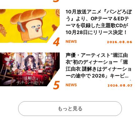
Day.1レポート！
10月放送アニメ『パンどろぼ
う』より、OPテーマ＆EDテ
ーマを収録した主題歌CDが
10月28日にリリース決定！
2026.08.06
NEWS
声優・アーティスト“堀江由
衣”初のディナーショー「堀
江由衣 謎解きはディナーショ
ーの途中で 2026」キービジ
ュアル＆グッズラインナップ
2026.08.07
NEWS
が公開！
もっと見る