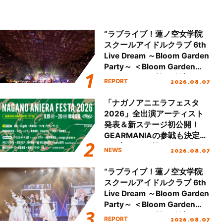
“ラブライブ！蓮ノ空女学院
スクールアイドルクラブ 6th
Live Dream ～Bloom Garden
Party～ ＜Bloom Garden
Party Stage／埼玉公演＞”
2026.08.07
REPORT
Day.2レポート！
「ナガノアニエラフェスタ
2026」全出演アーティスト
発表＆新ステージ初公開！
GEARMANIAの参戦も決定
し、初となる第3ステージの
2026.08.07
NEWS
全貌が明らかに！
“ラブライブ！蓮ノ空女学院
スクールアイドルクラブ 6th
Live Dream ～Bloom Garden
Party～ ＜Bloom Garden
Party Stage／埼玉公演＞”
2026.08.07
REPORT