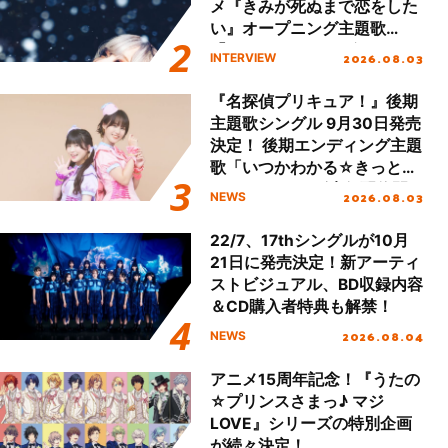
メ『きみが死ぬまで恋をした
い』オープニング主題歌
「Amore」インタビュー
2026.08.03
INTERVIEW
『名探偵プリキュア！』後期
主題歌シングル 9月30日発売
決定！ 後期エンディング主題
歌「いつかわかる☆きっとあ
える」TVサイズ先行配信開
2026.08.03
NEWS
始！
22/7、17thシングルが10月
21日に発売決定！新アーティ
ストビジュアル、BD収録内容
＆CD購入者特典も解禁！
2026.08.04
NEWS
アニメ15周年記念！『うたの
☆プリンスさまっ♪ マジ
LOVE』シリーズの特別企画
が続々決定！