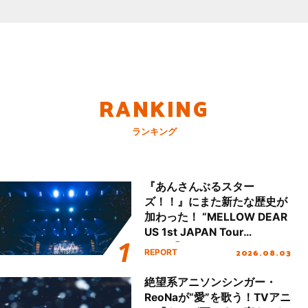
RANKING
ランキング
『あんさんぶるスター
ズ！！』にまた新たな歴史が
加わった！ “MELLOW DEAR
US 1st JAPAN Tour
Final「NICE to meet YOU
2026.08.03
REPORT
!!」Dear 横浜BUNTAI”をレポ
ート!!
絶望系アニソンシンガー・
ReoNaが“愛”を歌う！TVアニ