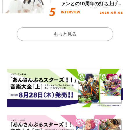
ァンとの10周年の打ち上げラ
イブを終えた心境を聞いた。
2026.08.05
INTERVIEW
もっと見る