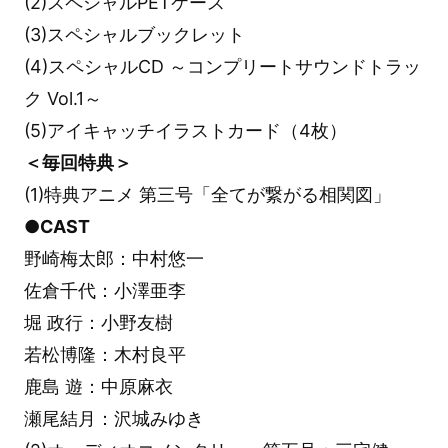
(2)スペシャルPETケース
(3)スペシャルブックレット
(4)スペシャルCD ～コンプリートサウンドトラッ
ク Vol.1～
(5)アイキャッチイラストカード（4枚）
＜毎回特典＞
(1)特典アニメ 第三号「全てが繋がる相関図」
●CAST
野崎梅太郎：中村悠一
佐倉千代：小澤亜李
堀 政行：小野友樹
若松博隆：木村良平
鹿島 遊：中原麻衣
瀬尾結月：沢城みゆき