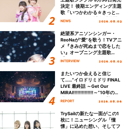
決定！ 後期エンディング主題
歌「いつかわかる☆きっとあ
える」TVサイズ先行配信開
2026.08.03
NEWS
始！
絶望系アニソンシンガー・
ReoNaが“愛”を歌う！TVアニ
メ『きみが死ぬまで恋をした
い』オープニング主題歌
「Amore」インタビュー
2026.08.03
INTERVIEW
またいつか会えると信じ
て……“イロドリミドリ FINAL
LIVE 最終話 ～Get Our
MIRAI!!!!!!!!!!!!!!～”10年の活
動を経てファイナルを迎える
2026.08.06
REPORT
本公演をレポート
TrySailの新たな一面がこの1
枚に！ニューシングル「憧
憬」に込めた想い、そしてフ