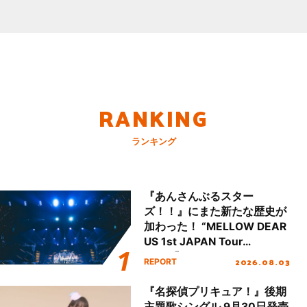
RANKING
ランキング
『あんさんぶるスター
ズ！！』にまた新たな歴史が
加わった！ “MELLOW DEAR
US 1st JAPAN Tour
Final「NICE to meet YOU
2026.08.03
REPORT
!!」Dear 横浜BUNTAI”をレポ
ート!!
『名探偵プリキュア！』後期
主題歌シングル 9月30日発売