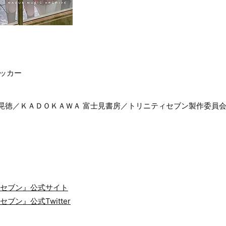
ッカー
央晃徳／ＫＡＤＯＫＡＷＡ 富士見書房／トリニティセブン製作委員
ィセブン』公式サイト
ブン』公式Twitter