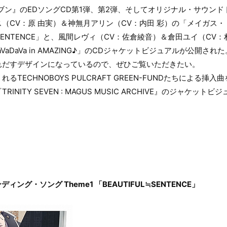
ブン』のEDソングCD第1弾、第2弾、そしてオリジナル・サウン
（CV：原 由実）＆神無月アリン（CV：内田 彩）の「メイガス
FUL≒SENTENCE」と、風間レヴィ（CV：佐倉綾音）＆倉田ユイ（C
aVaDaVa in AMAZING♪」のCDジャケットビジュアルが公開
れだすデザインになっているので、ぜひご覧いただきたい。
TECHNOBOYS PULCRAFT GREEN-FUNDたちによる
NITY SEVEN : MAGUS MUSIC ARCHIVE』のジャケッ
ング・ソング Theme1 「BEAUTIFUL≒SENTENCE」