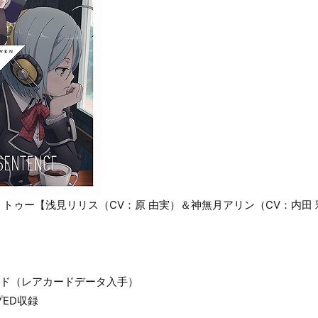
トゥー【浅見リリス（CV：原 由実）＆神無月アリン（CV：内田 
ード（レアカードデータ入手）
ED収録