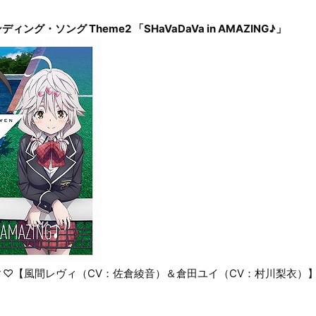
グ・ソング Theme2 「SHaVaDaVa in AMAZING♪」
♡【風間レヴィ（CV：佐倉綾音）＆倉田ユイ（CV：村川梨衣）