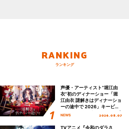
RANKING
ランキング
声優・アーティスト“堀江由
衣”初のディナーショー「堀
江由衣 謎解きはディナーショ
ーの途中で 2026」キービジ
ュアル＆グッズラインナップ
2026.08.07
NEWS
が公開！
TVアニメ『令和のダラさ