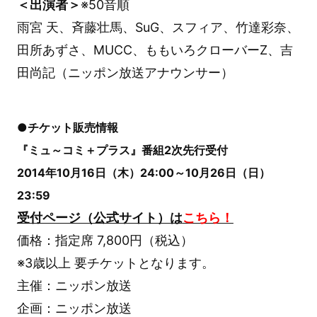
＜出演者＞
※50音順
雨宮 天、斉藤壮馬、SuG、スフィア、竹達彩奈、
田所あずさ、MUCC、ももいろクローバーZ、吉
田尚記（ニッポン放送アナウンサー）
●チケット販売情報
『ミュ～コミ＋プラス』番組2次先行受付
2014年10月16日（木）24:00～10月26日（日）
23:59
受付ページ（公式サイト）は
こちら！
価格：指定席 7,800円（税込）
※3歳以上 要チケットとなります。
主催：ニッポン放送
企画：ニッポン放送