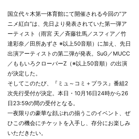
国立代々木第一体育館にて開催される今回の“ア
ニメ紅白”は、先日より発表されていた第一弾ア
ーティスト（雨宮 天／斉藤壮馬／スフィア／竹
達彩奈／田所あずさ ※以上50音順）に加え、先日
出演アーティストの第二弾が発表。SuG／MUCC
／ももいろクローバーZ（※以上50音順）の出演
が決定した。
そしてこのたび、『ミュ～コミ＋プラス』番組2
次先行受付が決定。本日・10月16日24時から26
日23:59の間の受付となる。
一夜限りの豪華な顔ぶれの揃うこのイベント、ぜ
ひこの機会にチケットを入手し、存分にお楽しみ
いただきたい。