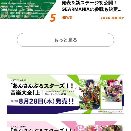
発表＆新ステージ初公開！
GEARMANIAの参戦も決定
し、初となる第3ステージの
2026.08.07
NEWS
全貌が明らかに！
もっと見る