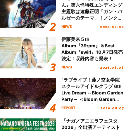
ん』第六怪特殊エンディング
主題歌は遠藤正明「ガン・バ
ルゼーのテーマ」！ノンクレ
ジットエンディング映像も公
2026.08.08
NEWS
開！
伊藤美来５th
Album『39rpm』＆Best
Album『swirl』10月7日発売
決定！収録内容も発表！
2026.08.08
NEWS
“ラブライブ！蓮ノ空女学院
スクールアイドルクラブ 6th
Live Dream ～Bloom Garden
Party～ ＜Bloom Garden
Party Stage／埼玉公演＞”
2026.08.07
REPORT
Day.2レポート！
「ナガノアニエラフェスタ
2026」全出演アーティスト