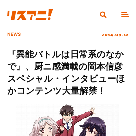
2014.09.12
NEWS
『異能バトルは日常系のなか
で』、厨ニ感満載の岡本信彦
スペシャル・インタビューほ
かコンテンツ大量解禁！