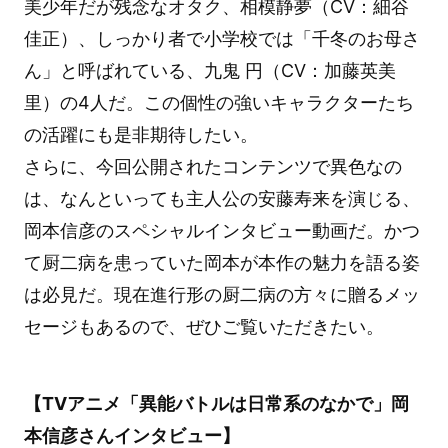
美少年だが残念なオタク、相模静夢（CV：細谷
佳正）、しっかり者で小学校では「千冬のお母さ
ん」と呼ばれている、九鬼 円（CV：加藤英美
里）の4人だ。この個性の強いキャラクターたち
の活躍にも是非期待したい。
さらに、今回公開されたコンテンツで異色なの
は、なんといっても主人公の安藤寿来を演じる、
岡本信彦のスペシャルインタビュー動画だ。かつ
て厨二病を患っていた岡本が本作の魅力を語る姿
は必見だ。現在進行形の厨二病の方々に贈るメッ
セージもあるので、ぜひご覧いただきたい。
【TVアニメ「異能バトルは日常系のなかで」岡
本信彦さんインタビュー】