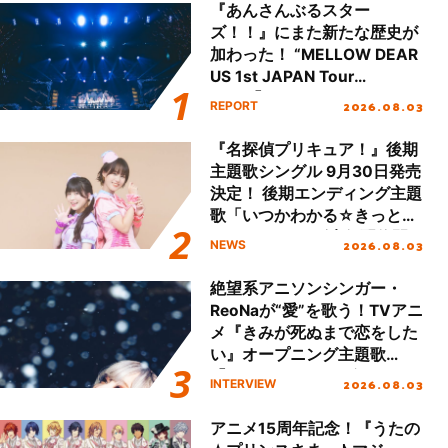
『あんさんぶるスター
ズ！！』にまた新たな歴史が
加わった！ “MELLOW DEAR
US 1st JAPAN Tour
Final「NICE to meet YOU
2026.08.03
REPORT
!!」Dear 横浜BUNTAI”をレポ
ート!!
『名探偵プリキュア！』後期
主題歌シングル 9月30日発売
決定！ 後期エンディング主題
歌「いつかわかる☆きっとあ
える」TVサイズ先行配信開
2026.08.03
NEWS
始！
絶望系アニソンシンガー・
ReoNaが“愛”を歌う！TVアニ
メ『きみが死ぬまで恋をした
い』オープニング主題歌
「Amore」インタビュー
2026.08.03
INTERVIEW
アニメ15周年記念！『うたの