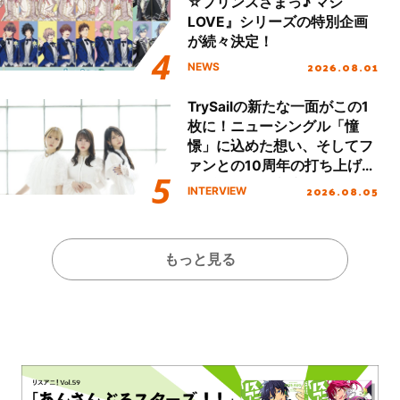
☆プリンスさまっ♪ マジ
LOVE』シリーズの特別企画
が続々決定！
2026.08.01
NEWS
TrySailの新たな一面がこの1
枚に！ニューシングル「憧
憬」に込めた想い、そしてフ
ァンとの10周年の打ち上げラ
イブを終えた心境を聞いた。
2026.08.05
INTERVIEW
もっと見る